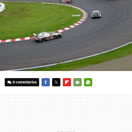
6 comentarios
FACEBOOK
TWITTER
FLIPBOARD
E-
WHATSAPP
MAIL