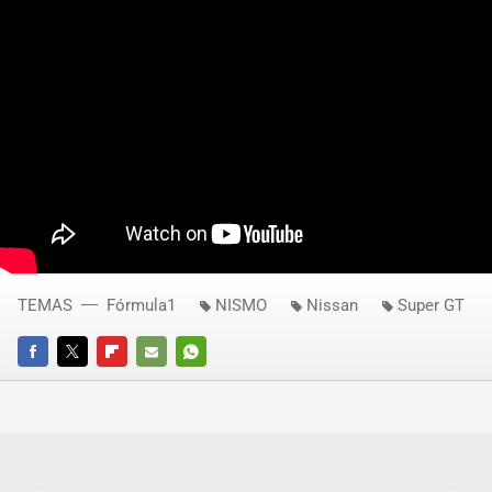
TEMAS
Fórmula1
NISMO
Nissan
Super GT
FACEBOOK
TWITTER
FLIPBOARD
E-
WHATSAPP
MAIL