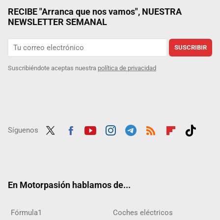
RECIBE "Arranca que nos vamos", NUESTRA
NEWSLETTER SEMANAL
SUSCRIBIR
Suscribiéndote aceptas nuestra
política de privacidad
Síguenos
Twit
Fac
Yout
Inst
Tele
RSS
Flip
Tikt
ter
ebo
ube
agra
gra
boar
ok
ok
m
m
d
En Motorpasión hablamos de...
Fórmula1
Coches eléctricos