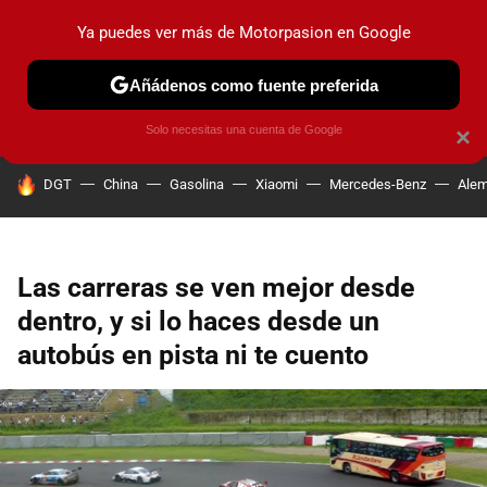
Ya puedes ver más de Motorpasion en Google
PRUEBAS
COCHES ELÉCTRICOS
OBSERVATORIO
F1
Añádenos como fuente preferida
Solo necesitas una cuenta de Google
×
HOY SE HABLA DE
DGT
China
Gasolina
Xiaomi
Mercedes-Benz
Alem
Las carreras se ven mejor desde
dentro, y si lo haces desde un
autobús en pista ni te cuento