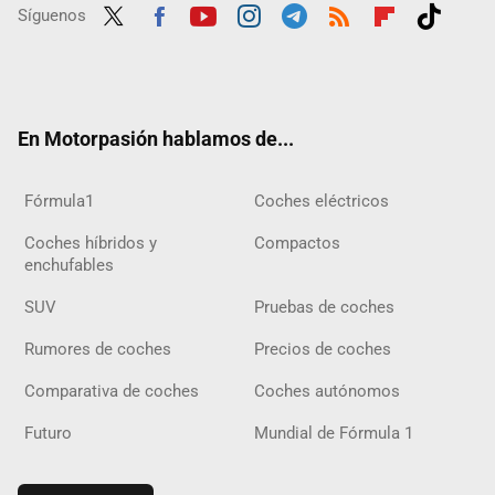
Síguenos
Twit
Fac
Yout
Inst
Tele
RSS
Flip
Tikt
ter
ebo
ube
agra
gra
boar
ok
ok
m
m
d
En Motorpasión hablamos de...
Fórmula1
Coches eléctricos
Coches híbridos y
Compactos
enchufables
SUV
Pruebas de coches
Rumores de coches
Precios de coches
Comparativa de coches
Coches autónomos
Futuro
Mundial de Fórmula 1