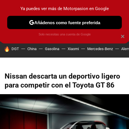
Ya puedes ver más de Motorpasion en Google
PRUEBAS
COCHES ELÉCTRICOS
OBSERVATORIO
F1
Añádenos como fuente preferida
Solo necesitas una cuenta de Google
×
HOY SE HABLA DE
DGT
China
Gasolina
Xiaomi
Mercedes-Benz
Alem
Nissan descarta un deportivo ligero
para competir con el Toyota GT 86