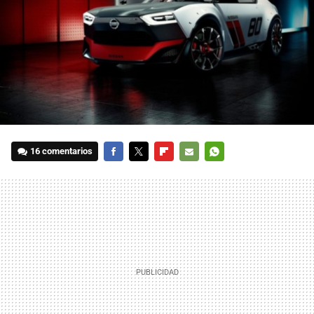
16 comentarios
FACEBOOK
TWITTER
FLIPBOARD
E-
WHATSAPP
MAIL