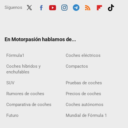
Síguenos
Twit
Fac
Yout
Inst
Tele
RSS
Flip
Tikt
ter
ebo
ube
agra
gra
boar
ok
ok
m
m
d
En Motorpasión hablamos de...
Fórmula1
Coches eléctricos
Coches híbridos y
Compactos
enchufables
SUV
Pruebas de coches
Rumores de coches
Precios de coches
Comparativa de coches
Coches autónomos
Futuro
Mundial de Fórmula 1