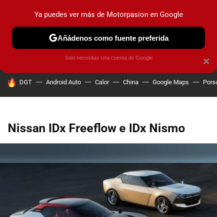
Ya puedes ver más de Motorpasion en Google
PRUEBAS
COCHES ELÉCTRICOS
OBSERVATORIO
F1
Añádenos como fuente preferida
Solo necesitas una cuenta de Google
×
HOY SE HABLA DE
DGT
Android Auto
Calor
China
Google Maps
Pors
Nissan IDx Freeflow e IDx Nismo