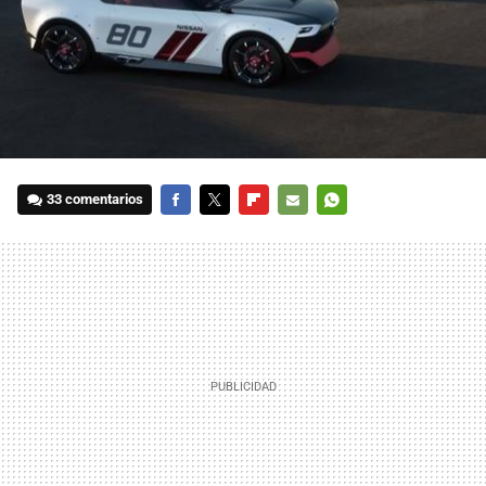
33 comentarios
FACEBOOK
TWITTER
FLIPBOARD
E-
WHATSAPP
MAIL