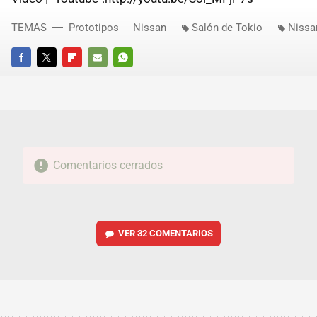
TEMAS
Prototipos
Nissan
Salón de Tokio
Nissa
FACEBOOK
TWITTER
FLIPBOARD
E-
WHATSAPP
MAIL
Comentarios cerrados
VER
32 COMENTARIOS