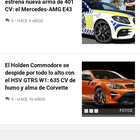
estrena nueva arma de 401
CV: el Mercedes-AMG E43
COMENTARIOS
5
HACE 9 AÑOS
El Holden Commodore se
despide por todo lo alto con
el HSV GTRS W1: 635 CV de
humo y alma de Corvette
COMENTARIOS
5
HACE 10 AÑOS
FOTOS