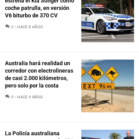
estrena el Kia Stinger como
coche patrulla, en versión
V6 biturbo de 370 CV
COMENTARIOS
2
HACE 8 AÑOS
Australia hará realidad un
corredor con electrolineras
de casi 2.000 kilómetros,
pero solo por la costa
COMENTARIOS
3
HACE 9 AÑOS
La Policía australiana