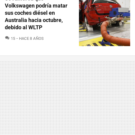
Volkswagen podría matar
sus coches diésel en
Australia hacia octubre,
debido al WLTP
COMENTARIOS
15
HACE 8 AÑOS