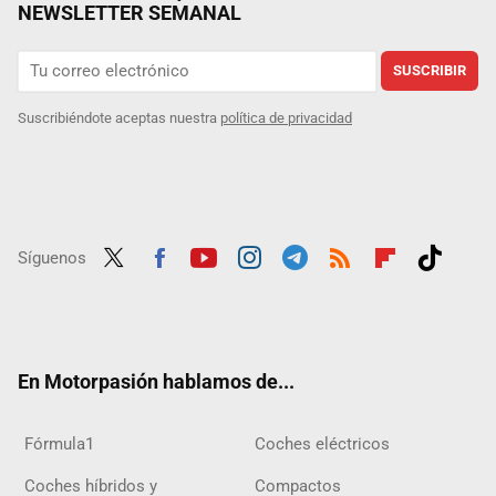
NEWSLETTER SEMANAL
SUSCRIBIR
Suscribiéndote aceptas nuestra
política de privacidad
Síguenos
Twit
Fac
Yout
Inst
Tele
RSS
Flip
Tikt
ter
ebo
ube
agra
gra
boar
ok
ok
m
m
d
En Motorpasión hablamos de...
Fórmula1
Coches eléctricos
Coches híbridos y
Compactos