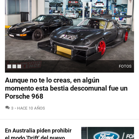
FOTOS
Aunque no te lo creas, en algún
momento esta bestia descomunal fue un
Porsche 968
COMENTARIOS
3
HACE 10 AÑOS
En Australia piden prohibir
el modo 'Drift' del nuevo