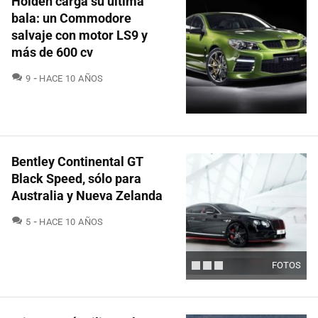
Holden carga su última
bala: un Commodore
salvaje con motor LS9 y
más de 600 cv
COMENTARIOS
9
HACE 10 AÑOS
Bentley Continental GT
Black Speed, sólo para
Australia y Nueva Zelanda
COMENTARIOS
5
HACE 10 AÑOS
FOTOS