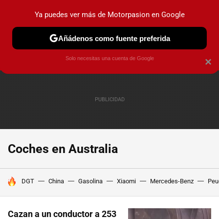
Ya puedes ver más de Motorpasion en Google
PRUEBAS
COCHES ELÉCTRICOS
OBSERVATORIO
F1
Añádenos como fuente preferida
Solo necesitas una cuenta de Google
×
Coches en Australia
HOY SE HABLA DE
DGT
China
Gasolina
Xiaomi
Mercedes-Benz
Peu
Cazan a un conductor a 253