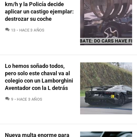
km/h y la Policía decide
aplicar un castigo ejemplar:
destrozar su coche
COMENTARIOS
13
HACE 3 AÑOS
Lo hemos soñado todos,
pero solo este chaval va al
colegio con un Lamborghini
Aventador con la L detrás
COMENTARIOS
9
HACE 3 AÑOS
Nueva multa enorme para