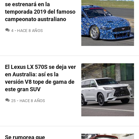
se estrenará en la
temporada 2019 del famoso
campeonato australiano
COMENTARIOS
4
HACE 8 AÑOS
El Lexus LX 570S se deja ver
en Australia: así es la
versión V8 tope de gama de
este gran SUV
COMENTARIOS
25
HACE 8 AÑOS
Se rumorea que