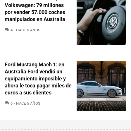
Volkswagen: 79 millones
por vender 57.000 coches
manipulados en Australia
COMENTARIOS
4
HACE 5 AÑOS
Ford Mustang Mach 1: en
Australia Ford vendió un
equipamiento imposible y
ahora le toca pagar miles de
euros a sus clientes
COMENTARIOS
6
HACE 5 AÑOS