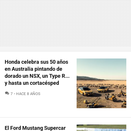
Honda celebra sus 50 años
en Australia pintando de
dorado un NSX, un Type R...
y hasta un cortacésped
COMENTARIOS
7
HACE 8 AÑOS
El Ford Mustang Supercar