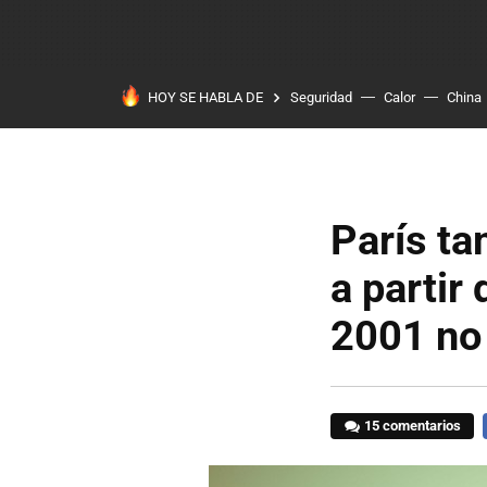
HOY SE HABLA DE
Seguridad
Calor
China
París ta
a partir
2001 no 
15 comentarios