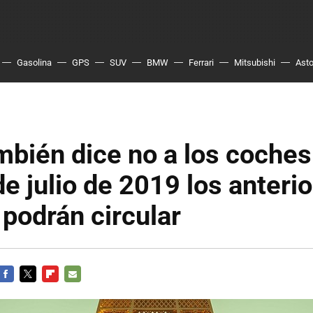
Gasolina
GPS
SUV
BMW
Ferrari
Mitsubishi
Asto
mbién dice no a los coches
 de julio de 2019 los anteri
podrán circular
FACEBOOK
TWITTER
FLIPBOARD
E-
MAIL