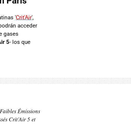
n París
tinas '
Crit'Air
',
 podrán acceder
de gases
Air 5
- los que
 Faibles Émissions
sés Crit’Air 5 et