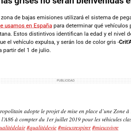
nas grises no serán bienvenidas e
 zona de bajas emisiones utilizará el sistema de pega
que usamos en España
para determinar qué vehículos
tana. Estos distintivos identifican la edad y el nivel 
 el vehículo expulsa, y serán los de color gris -
Crit'
partir del 1 de julio.
ropolitain adopte le projet de mise en place d’une Zone à
e l’A86 à compter du 1er juillet 2019 pour les véhicules clas
ualitédelair
#qualitédevie
#mieuxrespirer
#mieuxvivre