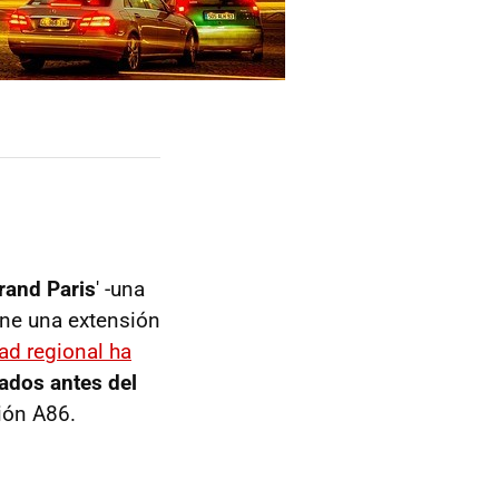
rand Paris
' -una
ene una extensión
ad regional ha
ados antes del
ción A86.