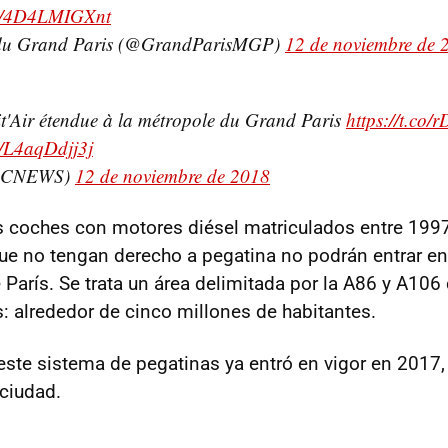
om/4D4LMIGXnt
du Grand Paris (@GrandParisMGP)
12 de noviembre de 
it'Air étendue à la métropole du Grand Paris
https://t.co/
m/L4aqDdjj3j
@CNEWS)
12 de noviembre de 2018
os coches con motores diésel matriculados entre 199
e no tengan derecho a pegatina no podrán entrar en 
 París. Se trata un área delimitada por la A86 y A106
s: alrededor de cinco millones de habitantes.
 este sistema de pegatinas ya entró en vigor en 2017,
 ciudad.