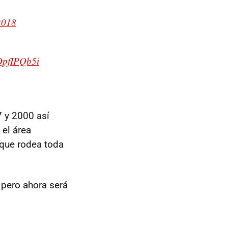
2018
rDpfIPQb5i
7 y 2000 así
el área
 que rodea toda
 pero ahora será