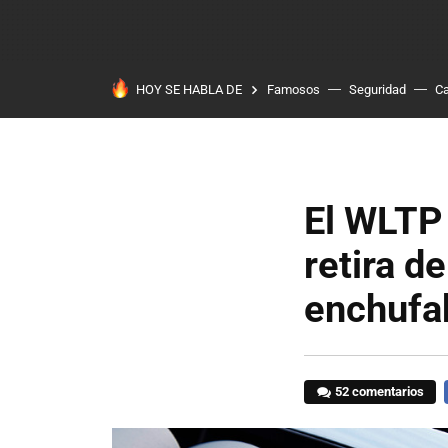
HOY SE HABLA DE
Famosos
Seguridad
Ca
El WLTP 
retira d
enchufa
52 comentarios