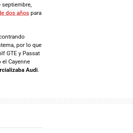
 septiembre,
de dos años
para
ncontrando
tema, por lo que
lf GTE y Passat
o el Cayenne
rcializaba Audi
.