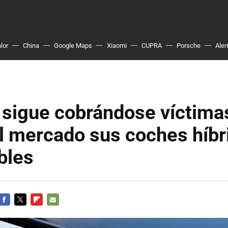
lor
China
Google Maps
Xiaomi
CUPRA
Porsche
Ale
sigue cobrándose víctima
el mercado sus coches híbr
bles
FACEBOOK
TWITTER
FLIPBOARD
E-
MAIL