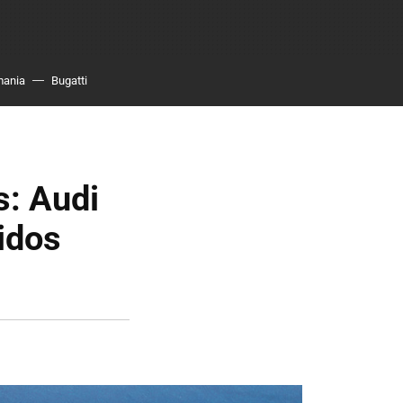
mania
Bugatti
s: Audi
idos