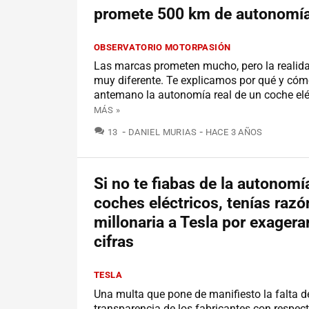
promete 500 km de autonomí
OBSERVATORIO MOTORPASIÓN
Las marcas prometen mucho, pero la realida
muy diferente. Te explicamos por qué y cóm
antemano la autonomía real de un coche elé
MÁS »
COMENTARIOS
13
DANIEL MURIAS
HACE 3 AÑOS
Si no te fiabas de la autonomí
coches eléctricos, tenías razó
millonaria a Tesla por exagera
cifras
TESLA
Una multa que pone de manifiesto la falta d
transparencia de los fabricantes con respect