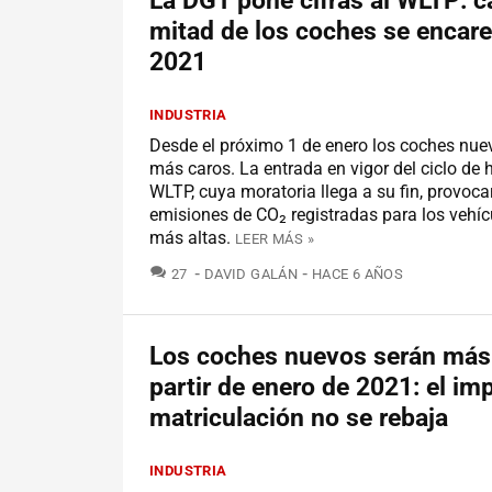
La DGT pone cifras al WLTP: ca
mitad de los coches se encar
2021
INDUSTRIA
Desde el próximo 1 de enero los coches nue
más caros. La entrada en vigor del ciclo d
WLTP, cuya moratoria llega a su fin, provoca
emisiones de CO₂ registradas para los vehí
más altas.
LEER MÁS »
COMENTARIOS
27
DAVID GALÁN
HACE 6 AÑOS
Los coches nuevos serán más
partir de enero de 2021: el im
matriculación no se rebaja
INDUSTRIA