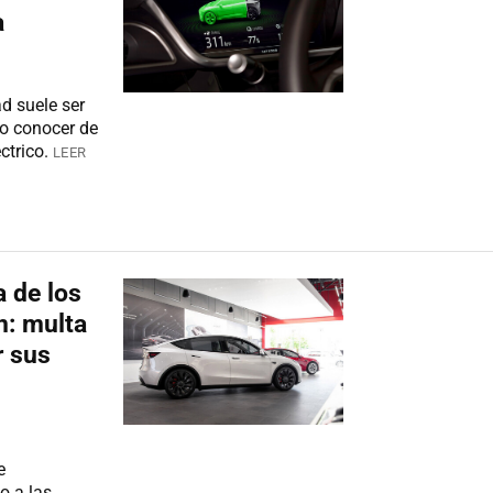
a
d suele ser
o conocer de
ctrico.
LEER
a de los
n: multa
r sus
e
o a las