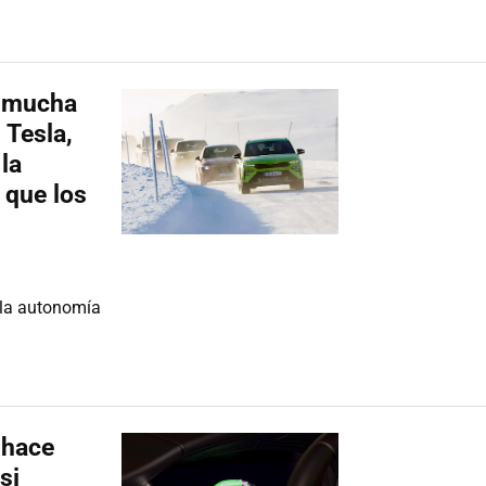
n mucha
 Tesla,
 la
 que los
 la autonomía
 hace
si