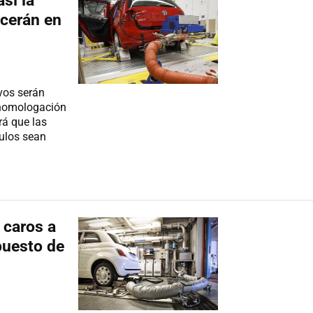
si la
ecerán en
vos serán
e homologación
rá que las
culos sean
 caros a
puesto de