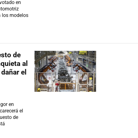
votado en
utomotriz
n los modelos
esto de
quieta al
 dañar el
igor en
carecerá el
puesto de
stá