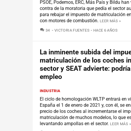
PSOE, Podemos, ERC, Más País y Bildu han 
contra de la moratoria que pedía el sector a
para rebajar el impuesto de matriculación e
con motores de combustión.
LEER MÁS »
COMENTARIOS
34
VICTORIA FUENTES
HACE 6 AÑOS
La inminente subida del impu
matriculación de los coches in
sector y SEAT advierte: podría
empleo
INDUSTRIA
El ciclo de homologación WLTP entrará en v
España el 1 de enero de 2021 y, con él, se en
precio de los coches al incrementarse el im
matriculación de muchos modelos, lo que e
levantando ampollas en el sector.
LEER MÁS »