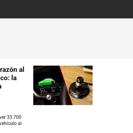
razón al
co: la
a
ver 33.700
vehículo al