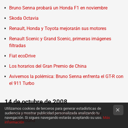
Bruno Senna probará un Honda F1 en noviembre
Skoda Octavia
Renault, Honda y Toyota mejorarán sus motores
Renault Scenic y Grand Scenic, primeras imágenes
filtradas
Fiat ecoDrive
Los horarios del Gran Premio de China
Avivemos la polémica: Bruno Senna enfrenta el GT-R con
el 911 Turbo
14 de octubre de 2008
Utilizamos cookies de terceros para generar estadísticas de
audiencia y mostrar publicidad personalizada analizando tu
Los propuestas para el SEMA Show de Mopar
navegación. Si sigues navegando estarás aceptando su uso.
Más
Underground
información