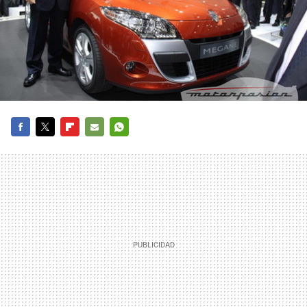
FACEBOOK
TWITTER
FLIPBOARD
E-
WHATSAPP
MAIL