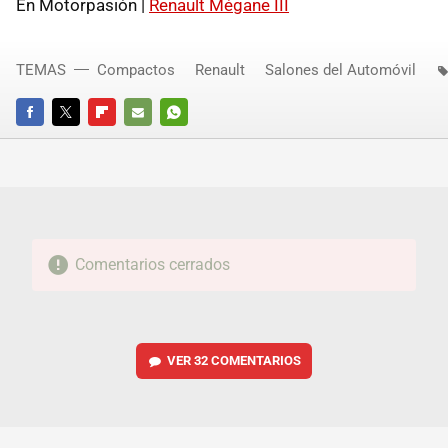
En Motorpasión |
Renault Mégane III
TEMAS
Compactos
Renault
Salones del Automóvil
FACEBOOK
TWITTER
FLIPBOARD
E-
WHATSAPP
MAIL
Comentarios cerrados
VER
32 COMENTARIOS