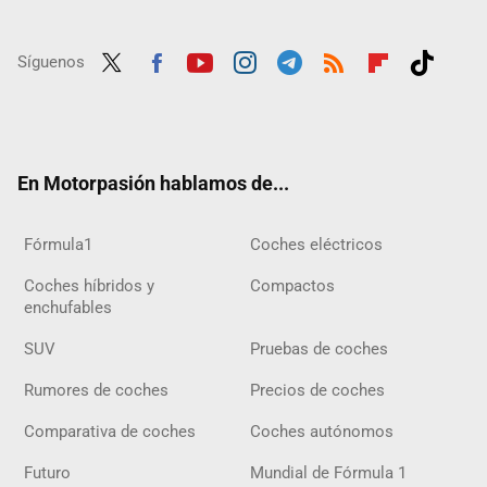
Síguenos
Twit
Fac
Yout
Inst
Tele
RSS
Flip
Tikt
ter
ebo
ube
agra
gra
boar
ok
ok
m
m
d
En Motorpasión hablamos de...
Fórmula1
Coches eléctricos
Coches híbridos y
Compactos
enchufables
SUV
Pruebas de coches
Rumores de coches
Precios de coches
Comparativa de coches
Coches autónomos
Futuro
Mundial de Fórmula 1