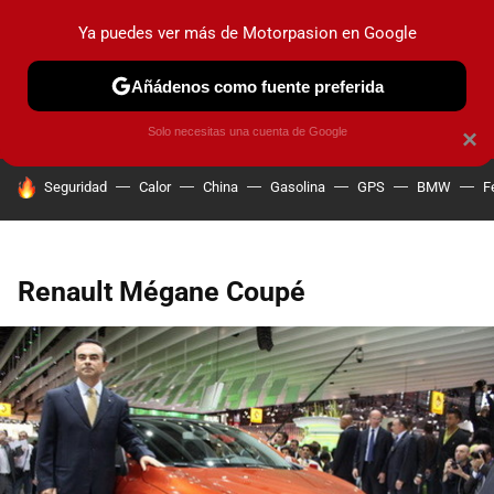
Ya puedes ver más de Motorpasion en Google
PRUEBAS
COCHES ELÉCTRICOS
OBSERVATORIO
F1
Añádenos como fuente preferida
Solo necesitas una cuenta de Google
×
HOY SE HABLA DE
Seguridad
Calor
China
Gasolina
GPS
BMW
F
Renault Mégane Coupé