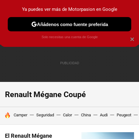
Ya puedes ver más de Motorpasion en Google
PRUEBAS
COCHES ELÉCTRICOS
OBSERVATORIO
F1
Añádenos como fuente preferida
Solo necesitas una cuenta de Google
×
Renault Mégane Coupé
HOY SE HABLA DE
Camper
Seguridad
Calor
China
Audi
Peugeot
El Renault Mégane