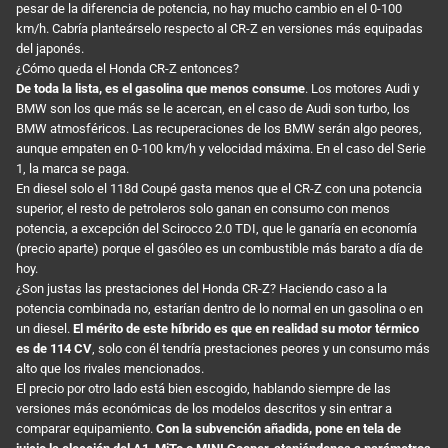
pesar de la diferencia de potencia, no hay mucho cambio en el 0-100
km/h. Cabría planteárselo respecto al CR-Z en versiones más equipadas
del japonés.
¿Cómo queda el Honda CR-Z entonces?
De toda la lista, es el gasolina que menos consume
. Los motores Audi y
BMW son los que más se le acercan, en el caso de Audi son turbo, los
BMW atmosféricos. Las recuperaciones de los BMW serán algo peores,
aunque empaten en 0-100 km/h y velocidad máxima. En el caso del Serie
1, la marca se paga.
En diesel solo el 118d Coupé gasta menos que el CR-Z con una potencia
superior, el resto de petroleros solo ganan en consumo con menos
potencia, a excepción del Scirocco 2.0 TDI, que le ganaría en economía
(precio aparte) porque el gasóleo es un combustible más barato a día de
hoy.
¿Son justas las prestaciones del Honda CR-Z? Haciendo caso a la
potencia combinada no, estarían dentro de lo normal en un gasolina o en
un diesel.
El mérito de este híbrido es que en realidad su motor térmico
es de 114 CV
, solo con él tendría prestaciones peores y un consumo más
alto que los rivales mencionados.
El precio por otro lado está bien escogido, hablando siempre de las
versiones más económicas de los modelos descritos y sin entrar a
comparar equipamiento.
Con la subvención añadida, pone en tela de