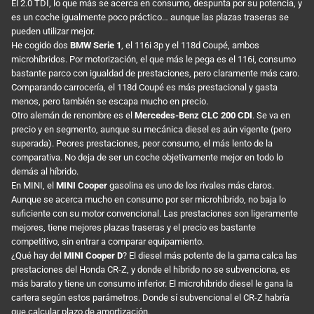
El 2.0 TDI, lo que más se acerca en consumo, despunta por su potencia, y
es un coche igualmente poco práctico… aunque las plazas traseras se
pueden utilizar mejor.
He cogido dos
BMW Serie 1
, el 116i 3p y el 118d Coupé, ambos
microhíbridos. Por motorización, el que más le pega es el 116i, consumo
bastante parco con igualdad de prestaciones, pero claramente más caro.
Comparando carrocería, el 118d Coupé es más prestacional y gasta
menos, pero también se escapa mucho en precio.
Otro alemán de renombre es el
Mercedes-Benz CLC 200 CDI
. Se va en
precio y en segmento, aunque su mecánica diesel es aún vigente (pero
superada). Peores prestaciones, peor consumo, el más lento de la
comparativa. No deja de ser un coche objetivamente mejor en todo lo
demás al híbrido.
En MINI, el
MINI Cooper
gasolina es uno de los rivales más claros.
Aunque se acerca mucho en consumo por ser microhíbrido, no baja lo
suficiente con su motor convencional. Las prestaciones son ligeramente
mejores, tiene mejores plazas traseras y el precio es bastante
competitivo, sin entrar a comparar equipamiento.
¿Qué hay del
MINI Cooper D
? El diesel más potente de la gama calca las
prestaciones del Honda CR-Z, y donde el híbrido no se subvenciona, es
más barato y tiene un consumo inferior. El microhíbrido diesel le gana la
cartera según estos parámetros. Donde sí subvencional el CR-Z habría
que calcular plazo de amortización.