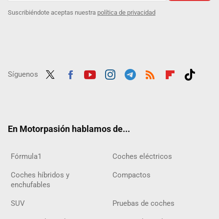
Suscribiéndote aceptas nuestra
política de privacidad
Síguenos
Twit
Fac
Yout
Inst
Tele
RSS
Flip
Tikt
ter
ebo
ube
agra
gra
boar
ok
ok
m
m
d
En Motorpasión hablamos de...
Fórmula1
Coches eléctricos
Coches híbridos y
Compactos
enchufables
SUV
Pruebas de coches