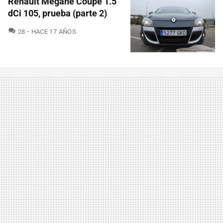
Renault Mégane Coupé 1.5
dCi 105, prueba (parte 2)
COMENTARIOS
28
HACE 17 AÑOS