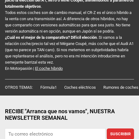
juicio la elección del A1, MiTo o MINI Cooper, ateniéndonos a parámetros
totalmente objetivos
.
Todos estos coches son de cambio manual, el CR-Z es el único híbrido a
la venta con una transmisión así. A diferencia de otros híbridos, no hay
que compararlo con versiones automáticas para que sea justo. No tiene
versión automática ni en opción, aunque en Japón sí se podría.
¿Cuál es el mejor de la comparativa? Difícil elección
. Si vamos a la
relación coche/precio tal vez el Mégane Coupé, más coche que el Audi A1
(que no parece ya TAN caro). Si nos metemos en subjetividades habría
que replantearse el análisis, pero no era mi intención introducirme en
semejante barrizal esta vez.
En Motorpasión |
El coche híbrido
OTROS TEMAS:
Fórmula1
Coches eléctricos
Rumores de coches
RECIBE "Arranca que nos vamos", NUESTRA
NEWSLETTER SEMANAL
SUSCRIBIR