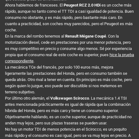
Ahora hablemos de franceses. El
Peugeot RCZ 2.0 HDi
es un coche más
rápido, aunque no tanto como el TT TDI a casi igualdad de potencia. Buen
consumo no obstante, y es más rápido, pero bastante más caro. En
cuanto a practicidad, son coches muy parecidos, pero el Peugeot es más
coche.
En la marca del rombo tenemos al
Renault Mégane Coupé
. Con la
motorización diesel, cede en prestaciones por una menor potencia, pero
es muy competitivo en precio y consume algo menos. Sé por experiencia
propia que el consumo real de este coche es superior, pues
hice la prueba
correspondiente
.
La mecánica TCe del francés, por solo 100 euros más, mejora
ligeramente las prestaciones del Honda, pero en consumo también se
queda atrás. Otro rival a tener en cuenta. En principio es más coche, pero
según quien lo juzgue, eso puede ser discutible si nos metemos en
terreno subjetivo.
Por último otro alemán, el
Volkswagen Scirocco
. La mecánica 1.4 TSI
antes mencionada prácticamente es igual de rápida que la combinación
híbrida del Honda, pero es más caro y tiene un consumo superior.
Objetivamente hablando, es un coche superior, aunque de practicidad no
andan muy lejos, pero sus plazas traseras se pueden usar.
No hay un motor TDI de menos potencia en el Scirocco, es un poquito
más rápido y el consumo es casi igual, pero se va muy lejos en precio. A