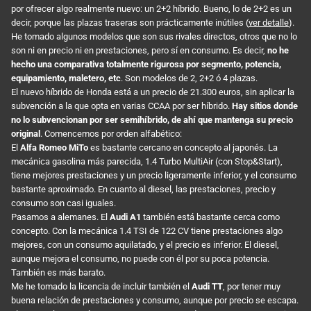
por ofrecer algo realmente nuevo: un 2+2 híbrido. Bueno, lo de 2+2 es un
decir, porque las plazas traseras son prácticamente inútiles (
ver detalle
).
He tomado algunos modelos que son sus rivales directos, otros que no lo
son ni en precio ni en prestaciones, pero sí en consumo. Es decir,
no he
hecho una comparativa totalmente rigurosa por segmento, potencia,
equipamiento, maletero, etc
. Son modelos de 2, 2+2 ó 4 plazas.
El nuevo híbrido de Honda está a un precio de 21.300 euros, sin aplicar la
subvención a la que opta en varias CCAA por ser híbrido.
Hay sitios donde
no lo subvencionan por ser semihíbrido, de ahí que mantenga su precio
original
. Comencemos por orden alfabético:
El
Alfa Romeo MiTo
es bastante cercano en concepto al japonés. La
mecánica gasolina más parecida, 1.4 Turbo MultiAir (con Stop&Start),
tiene mejores prestaciones y un precio ligeramente inferior, y el consumo
bastante aproximado. En cuanto al diesel, las prestaciones, precio y
consumo son casi iguales.
Pasamos a alemanes. El
Audi A1
también está bastante cerca como
concepto. Con la mecánica 1.4 TSI de 122 CV tiene prestaciones algo
mejores, con un consumo aquilatado, y el precio es inferior. El diesel,
aunque mejora el consumo, no puede con él por su poca potencia.
También es más barato.
Me he tomado la licencia de incluir también el
Audi TT
, por tener muy
buena relación de prestaciones y consumo, aunque por precio se escapa.