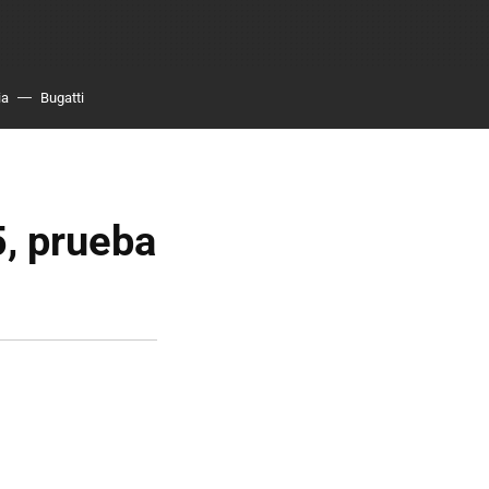
ia
Bugatti
, prueba