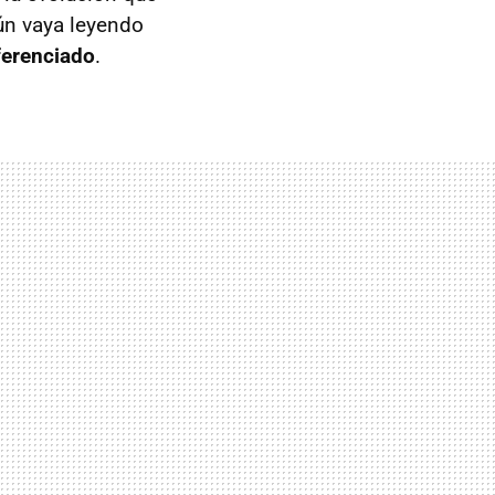
ún vaya leyendo
ferenciado
.