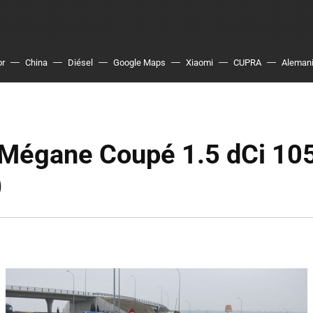
or
China
Diésel
Google Maps
Xiaomi
CUPRA
Aleman
 Mégane Coupé 1.5 dCi 105
)