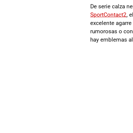
De serie calza 
SportContact2
, 
excelente agarre
rumorosas o cont
hay emblemas alu