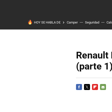
HOY SE HABLA DE
Camper
Seguridad
Cal
Renault
(parte 1
FACEBOOK
TWITTER
FLIPBOARD
E-
MAIL