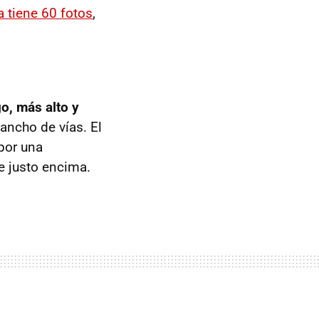
a tiene 60 fotos
,
o, más alto y
ancho de vías. El
por una
e justo encima.