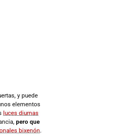
uertas, y puede
unos elementos
as
luces diurnas
ancia,
pero que
ionales bixenón
.