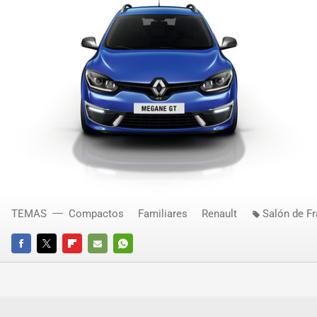
TEMAS
Compactos
Familiares
Renault
Salón de Fr
FACEBOOK
TWITTER
FLIPBOARD
E-
WHATSAPP
MAIL