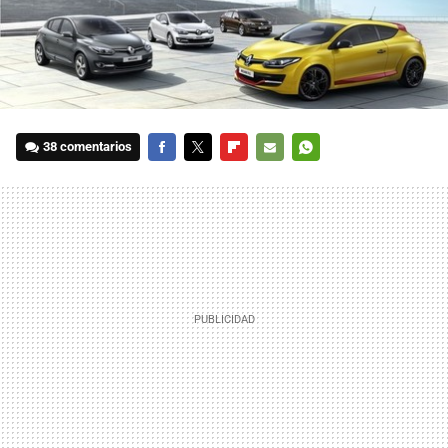
38 comentarios
FACEBOOK
TWITTER
FLIPBOARD
E-
WHATSAPP
MAIL