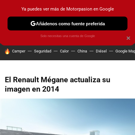
Ya puedes ver más de Motorpasion en Google
PRUEBAS
COCHES ELÉCTRICOS
OBSERVATORIO
F1
Añádenos como fuente preferida
Solo necesitas una cuenta de Google
×
HOY SE HABLA DE
Camper
Seguridad
Calor
China
Diésel
Google Ma
El Renault Mégane actualiza su
imagen en 2014