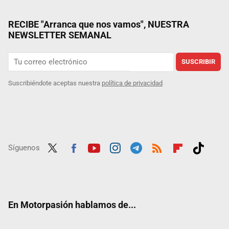
RECIBE "Arranca que nos vamos", NUESTRA
NEWSLETTER SEMANAL
SUSCRIBIR
Suscribiéndote aceptas nuestra
política de privacidad
Síguenos
Twit
Fac
Yout
Inst
Tele
RSS
Flip
Tikt
ter
ebo
ube
agra
gra
boar
ok
ok
m
m
d
En Motorpasión hablamos de...