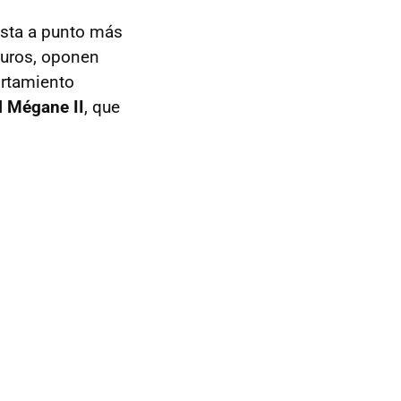
esta a punto más
duros, oponen
ortamiento
l Mégane II
, que