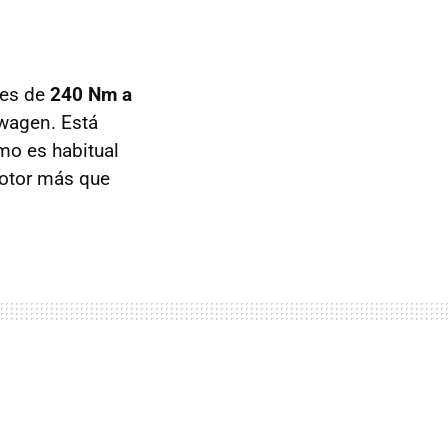
 es de
240 Nm a
swagen. Está
mo es habitual
motor más que