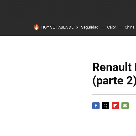
HOY SE HABLA DE
Seguridad
Calor
China
Renault
(parte 2
FACEBOOK
TWITTER
FLIPBOARD
E-
MAIL