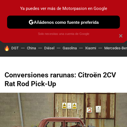
Ya puedes ver más de Motorpasion en Google
PRUEBAS
COCHES ELÉCTRICOS
OBSERVATORIO
F1
Añádenos como fuente preferida
Solo necesitas una cuenta de Google
×
HOY SE HABLA DE
DGT
China
Diésel
Gasolina
Xiaomi
Mercedes-Be
Conversiones rarunas: Citroën 2CV
Rat Rod Pick-Up