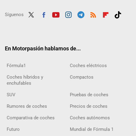
Síguenos
Twit
Fac
Yout
Inst
Tele
RSS
Flip
Tikt
ter
ebo
ube
agra
gra
boar
ok
ok
m
m
d
En Motorpasión hablamos de...
Fórmula1
Coches eléctricos
Coches híbridos y
Compactos
enchufables
SUV
Pruebas de coches
Rumores de coches
Precios de coches
Comparativa de coches
Coches autónomos
Futuro
Mundial de Fórmula 1