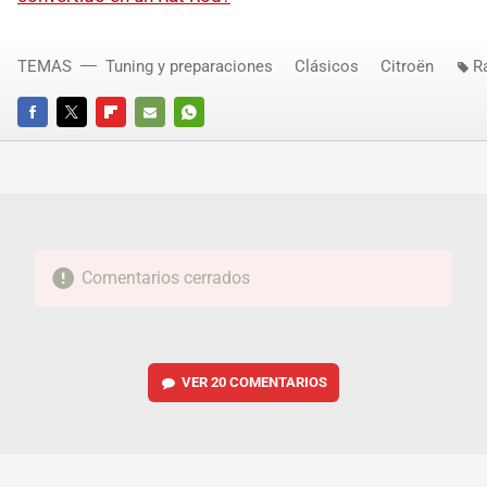
TEMAS
Tuning y preparaciones
Clásicos
Citroën
R
FACEBOOK
TWITTER
FLIPBOARD
E-
WHATSAPP
MAIL
Comentarios cerrados
VER
20 COMENTARIOS