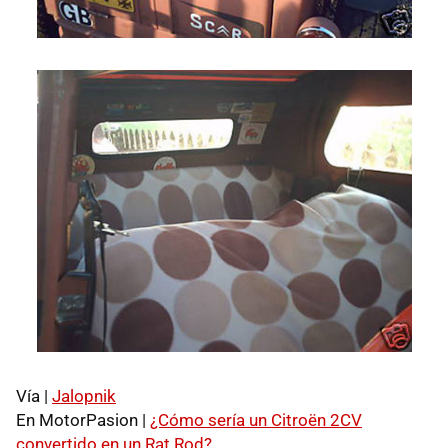
Vía |
Jalopnik
En MotorPasion |
¿Cómo sería un Citroën 2CV
convertido en un Rat Rod?