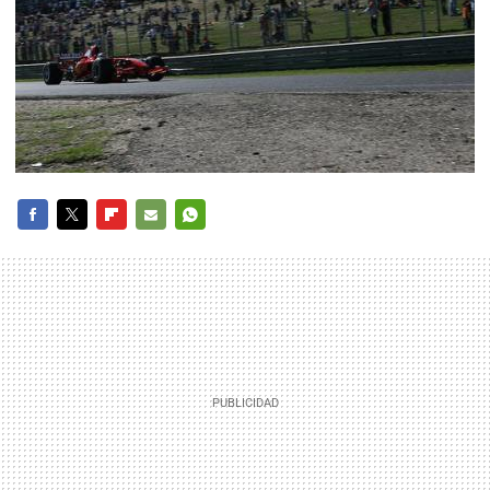
FACEBOOK
TWITTER
FLIPBOARD
E-
WHATSAPP
MAIL