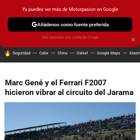
Ya puedes ver más de Motorpasion en Google
PRUEBAS
COCHES ELÉCTRICOS
OBSERVATORIO
F1
Añádenos como fuente preferida
Solo necesitas una cuenta de Google
×
HOY SE HABLA DE
Seguridad
Calor
China
Diésel
Google Maps
Xiaom
Marc Gené y el Ferrari F2007
hicieron vibrar al circuito del Jarama