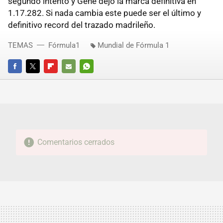
segundo intento y Gené dejó la marca definitiva en
1.17.282. Si nada cambia este puede ser el último y
definitivo record del trazado madrileño.
TEMAS
Fórmula1
Mundial de Fórmula 1
FACEBOOK
TWITTER
FLIPBOARD
E-
WHATSAPP
MAIL
Comentarios cerrados