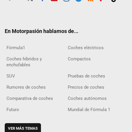
Twit
Fac
Yout
Inst
Tele
RSS
Flip
Tikt
ter
ebo
ube
agra
gra
boar
ok
ok
m
m
d
En Motorpasión hablamos de...
Fórmula1
Coches eléctricos
Coches híbridos y
Compactos
enchufables
SUV
Pruebas de coches
Rumores de coches
Precios de coches
Comparativa de coches
Coches autónomos
Futuro
Mundial de Fórmula 1
VER MÁS TEMAS