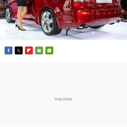
FACEBOOK
TWITTER
FLIPBOARD
E-
WHATSAPP
MAIL