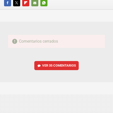
FACEBOOK
TWITTER
FLIPBOARD
E-
WHATSAPP
MAIL
Comentarios cerrados
VER
35 COMENTARIOS