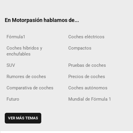
ter
ebo
ube
agra
gra
boar
ok
ok
m
m
d
En Motorpasión hablamos de...
Fórmula1
Coches eléctricos
Coches híbridos y
Compactos
enchufables
SUV
Pruebas de coches
Rumores de coches
Precios de coches
Comparativa de coches
Coches autónomos
Futuro
Mundial de Fórmula 1
VER MÁS TEMAS