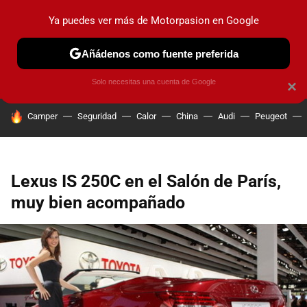
Ya puedes ver más de Motorpasion en Google
PRUEBAS
COCHES ELÉCTRICOS
OBSERVATORIO
F1
Añádenos como fuente preferida
Solo necesitas una cuenta de Google
×
HOY SE HABLA DE
Camper
Seguridad
Calor
China
Audi
Peugeot
Lexus IS 250C en el Salón de París,
muy bien acompañado