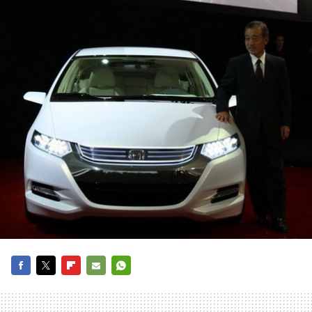
FACEBOOK
TWITTER
FLIPBOARD
E-
WHATSAPP
MAIL