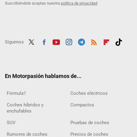
Suscribiéndote aceptas nuestra
política de privacidad
Síguenos
Twit
Fac
Yout
Inst
Tele
RSS
Flip
Tikt
ter
ebo
ube
agra
gra
boar
ok
ok
m
m
d
En Motorpasión hablamos de...
Fórmula1
Coches eléctricos
Coches híbridos y
Compactos
enchufables
SUV
Pruebas de coches
Rumores de coches
Precios de coches