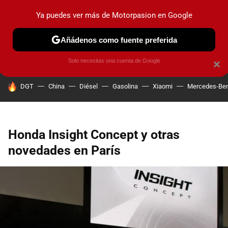
Ya puedes ver más de Motorpasion en Google
PRUEBAS
COCHES ELÉCTRICOS
OBSERVATORIO
F1
Añádenos como fuente preferida
Solo necesitas una cuenta de Google
×
HOY SE HABLA DE
DGT
China
Diésel
Gasolina
Xiaomi
Mercedes-Be
Honda Insight Concept y otras
novedades en París