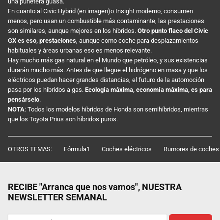
una puñetera guasa.
En cuanto al Civic Hybrid (en imagen)o Insight moderno, consumen
menos, pero usan un combustible más contaminante, las prestaciones
son similares, aunque mejores en los híbridos.
Otro punto flaco del Civic
GX es eso, prestaciones
, aunque como coche para desplazamientos
habituales y áreas urbanas eso es menos relevante.
Hay mucho más gas natural en el Mundo que petróleo, y sus existencias
durarán mucho más. Antes de que llegue el hidrógeno en masa y que los
eléctricos puedan hacer grandes distancias, el futuro de la automoción
pasa por los híbridos a gas.
Ecología máxima, economía máxima, es para
pensárselo
.
NOTA
: Todos los modelos híbridos de Honda son semihíbridos, mientras
que los Toyota Prius son híbridos puros.
OTROS TEMAS:
Fórmula1
Coches eléctricos
Rumores de coches
RECIBE "Arranca que nos vamos", NUESTRA
NEWSLETTER SEMANAL