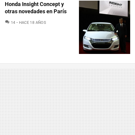
Honda Insight Concept y
otras novedades en París
COMENTARIOS
14
HACE 18 AÑOS