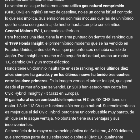
La versión de la que hablamos ahora
utiliza gas natural comprimido
(GNC, CNG en inglés) en vez de gasolina, no es un coche bifuel con todo
lo que eso implica. Sus emisiones son más inocuas que las de un híbrido
que funciona con gasolina, de hecho, hasta compite con el mítico
General Motors EV-1
, un modelo eléctrico.
Para haceros una idea, tiene la misma puntuación dentro del ranking que
el
1999 Honda Insight
, el primer híbrido moderno que se ha vendido en
Estados Unidos, antes del Prius, que por entonces no había salido de
Japón. Ese Insight es mucho más pequeño del actual, usaba un motor
1.0, cambio CVT y un motor eléctrico.
Honda tiene un dominio insultante en este ranking,
en los últimos diez
años siempre ha ganado, y en los últimos nueve ha tenido tres coches
entre los doce primeros
. En la imagen vemos el primer Insight, que ganó
desde el primer año que se vendió. En 2010 han estado muy cerca los
Civic Hybrid, Insight y Fit (Jazz en Europa).
El gas natural es un combustible limpísimo
. El Civic GX CNG tiene un
motor 1.8 de 113 CV que funciona sólo con gas natural. Su rendimiento no
es mejor que el del Civic Hybrid, pero tiene un combustible muy barato, de
ahí que se le saque ventaja. No obstante tiene sus ventajas y sus
inconvenientes.
Se beneficia de la mayor subvención pública del Gobierno, 4.000 dólares,
que amortizan parte de su sobreprecio sobre el Civic LX igualmente