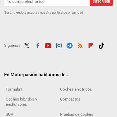
SUSCRIBIR
Suscribiéndote aceptas nuestra
política de privacidad
Síguenos
Twit
Fac
Yout
Inst
Tele
RSS
Flip
Tikt
ter
ebo
ube
agra
gra
boar
ok
ok
m
m
d
En Motorpasión hablamos de...
Fórmula1
Coches eléctricos
Coches híbridos y
Compactos
enchufables
SUV
Pruebas de coches