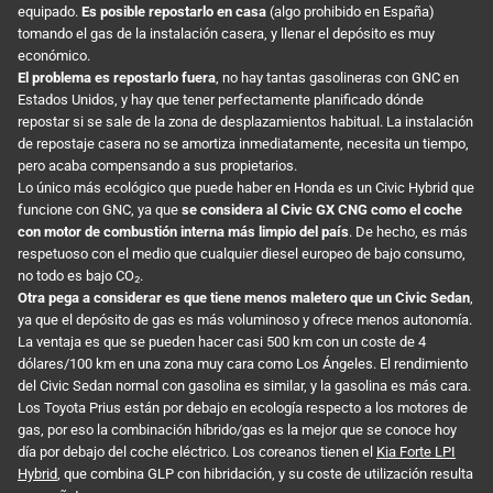
equipado.
Es posible repostarlo en casa
(algo prohibido en España)
tomando el gas de la instalación casera, y llenar el depósito es muy
económico.
El problema es repostarlo fuera
, no hay tantas gasolineras con GNC en
Estados Unidos, y hay que tener perfectamente planificado dónde
repostar si se sale de la zona de desplazamientos habitual. La instalación
de repostaje casera no se amortiza inmediatamente, necesita un tiempo,
pero acaba compensando a sus propietarios.
Lo único más ecológico que puede haber en Honda es un Civic Hybrid que
funcione con GNC, ya que
se considera al Civic GX CNG como el coche
con motor de combustión interna más limpio del país
. De hecho, es más
respetuoso con el medio que cualquier diesel europeo de bajo consumo,
no todo es bajo CO₂.
Otra pega a considerar es que tiene menos maletero que un Civic Sedan
,
ya que el depósito de gas es más voluminoso y ofrece menos autonomía.
La ventaja es que se pueden hacer casi 500 km con un coste de 4
dólares/100 km en una zona muy cara como Los Ángeles. El rendimiento
del Civic Sedan normal con gasolina es similar, y la gasolina es más cara.
Los Toyota Prius están por debajo en ecología respecto a los motores de
gas, por eso la combinación híbrido/gas es la mejor que se conoce hoy
día por debajo del coche eléctrico. Los coreanos tienen el
Kia Forte LPI
Hybrid
, que combina GLP con hibridación, y su coste de utilización resulta