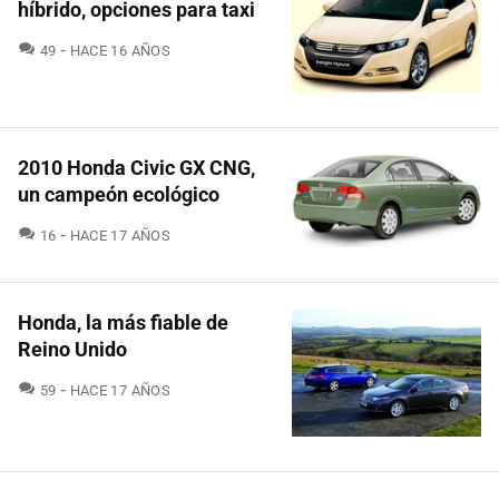
híbrido, opciones para taxi
COMENTARIOS
49
HACE 16 AÑOS
2010 Honda Civic GX CNG,
un campeón ecológico
COMENTARIOS
16
HACE 17 AÑOS
Honda, la más fiable de
Reino Unido
COMENTARIOS
59
HACE 17 AÑOS