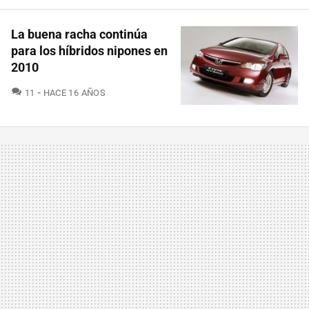
La buena racha continúa
para los híbridos nipones en
2010
COMENTARIOS
11
HACE 16 AÑOS