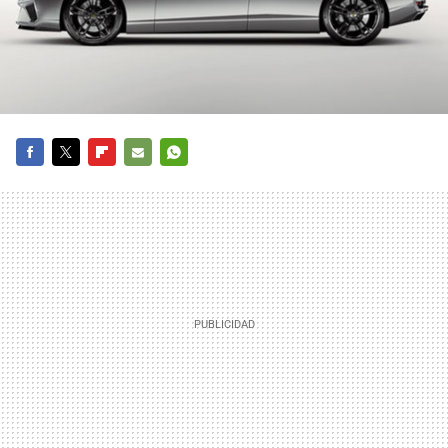
FACEBOOK
TWITTER
FLIPBOARD
E-
WHATSAPP
MAIL