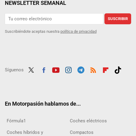
NEWSLETTER SEMANAL
SUSCRIBIR
Suscribiéndote aceptas nuestra
política de privacidad
Síguenos
Twit
Fac
Yout
Inst
Tele
RSS
Flip
Tikt
ter
ebo
ube
agra
gra
boar
ok
ok
m
m
d
En Motorpasión hablamos de...
Fórmula1
Coches eléctricos
Coches híbridos y
Compactos