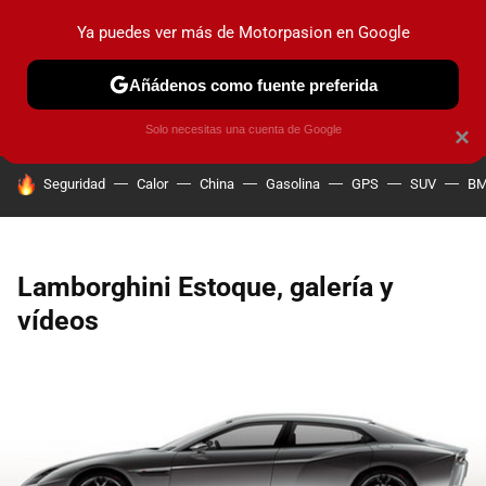
Ya puedes ver más de Motorpasion en Google
PRUEBAS
COCHES ELÉCTRICOS
OBSERVATORIO
F1
Añádenos como fuente preferida
Solo necesitas una cuenta de Google
×
HOY SE HABLA DE
Seguridad
Calor
China
Gasolina
GPS
SUV
B
Lamborghini Estoque, galería y
vídeos