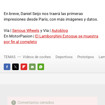
En breve, Daniel Seijo nos traerá las primeras
impresiones desde París, con más imágenes y datos.
Vía |
Serious Wheels
y Vía |
Autoblog
En MotorPasion |
El Lamborghini Estoque se muestra
por fin al completo
TEMAS
Vídeos de coches
Deportivos
Prototipos
Lam
FACEBOOK
TWITTER
FLIPBOARD
E-
WHATSAPP
MAIL
Comentarios cerrados