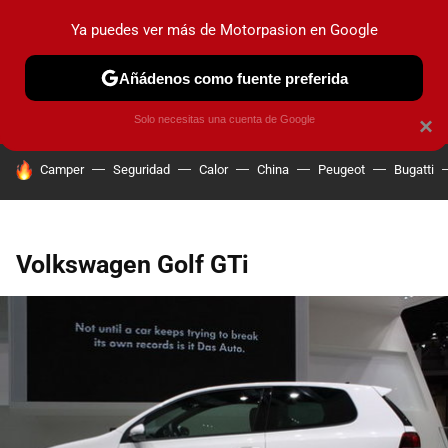
Ya puedes ver más de Motorpasion en Google
PRUEBAS
COCHES ELÉCTRICOS
OBSERVATORIO
F1
Añádenos como fuente preferida
Solo necesitas una cuenta de Google
×
HOY SE HABLA DE
Camper
Seguridad
Calor
China
Peugeot
Bugatti
Volkswagen Golf GTi