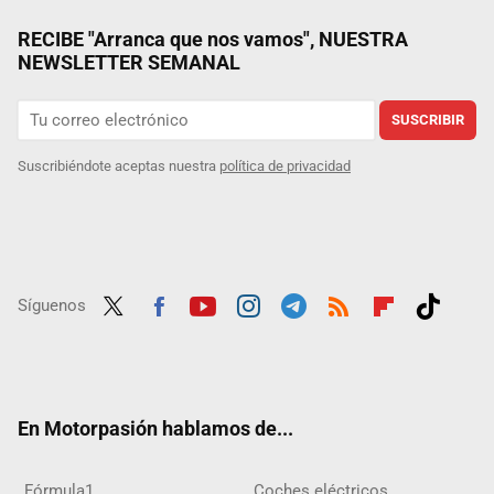
RECIBE "Arranca que nos vamos", NUESTRA
NEWSLETTER SEMANAL
SUSCRIBIR
Suscribiéndote aceptas nuestra
política de privacidad
Síguenos
Twit
Fac
Yout
Inst
Tele
RSS
Flip
Tikt
ter
ebo
ube
agra
gra
boar
ok
ok
m
m
d
En Motorpasión hablamos de...
Fórmula1
Coches eléctricos