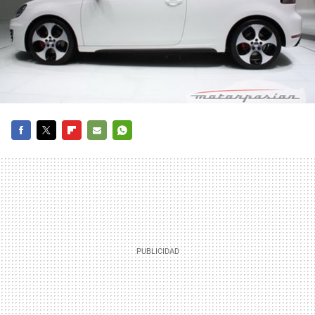
FACEBOOK
TWITTER
FLIPBOARD
E-
WHATSAPP
MAIL