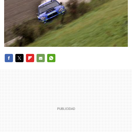
FACEBOOK
TWITTER
FLIPBOARD
E-
WHATSAPP
MAIL