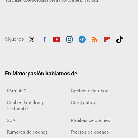
Suscribiéndote aceptas nuestra
política de privacidad
Síguenos
Twit
Fac
Yout
Inst
Tele
RSS
Flip
Tikt
ter
ebo
ube
agra
gra
boar
ok
ok
m
m
d
En Motorpasión hablamos de...
Fórmula1
Coches eléctricos
Coches híbridos y
Compactos
enchufables
SUV
Pruebas de coches
Rumores de coches
Precios de coches