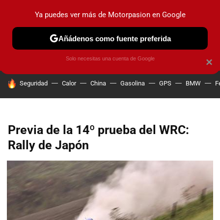
Ya puedes ver más de Motorpasion en Google
PRUEBAS
COCHES ELÉCTRICOS
OBSERVATORIO
F1
Añádenos como fuente preferida
Solo necesitas una cuenta de Google
×
HOY SE HABLA DE
Seguridad
Calor
China
Gasolina
GPS
BMW
F
Previa de la 14º prueba del WRC:
Rally de Japón