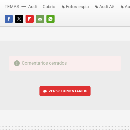
TEMAS
Audi
Cabrio
Fotos espía
Audi A5
Au
FACEBOOK
TWITTER
FLIPBOARD
E-
WHATSAPP
MAIL
Comentarios cerrados
VER
98 COMENTARIOS