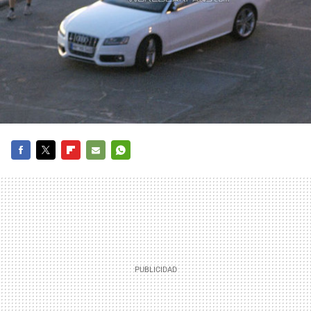
FACEBOOK
TWITTER
FLIPBOARD
E-
WHATSAPP
MAIL