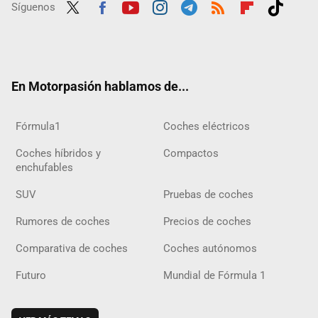
Síguenos
Twit
Fac
Yout
Inst
Tele
RSS
Flip
Tikt
ter
ebo
ube
agra
gra
boar
ok
ok
m
m
d
En Motorpasión hablamos de...
Fórmula1
Coches eléctricos
Coches híbridos y
Compactos
enchufables
SUV
Pruebas de coches
Rumores de coches
Precios de coches
Comparativa de coches
Coches autónomos
Futuro
Mundial de Fórmula 1