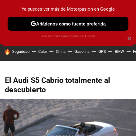
Ya puedes ver más de Motorpasion en Google
PRUEBAS
COCHES ELÉCTRICOS
OBSERVATORIO
F1
Añádenos como fuente preferida
Solo necesitas una cuenta de Google
×
HOY SE HABLA DE
Seguridad
Calor
China
Gasolina
GPS
BMW
F
El Audi S5 Cabrio totalmente al
descubierto