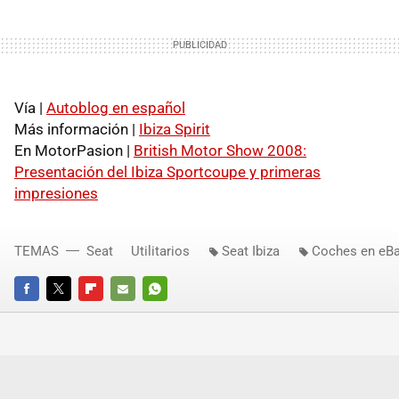
Vía |
Autoblog en español
Más información |
Ibiza Spirit
En MotorPasion |
British Motor Show 2008:
Presentación del Ibiza Sportcoupe y primeras
impresiones
TEMAS
Seat
Utilitarios
Seat Ibiza
Coches en eB
FACEBOOK
TWITTER
FLIPBOARD
E-
WHATSAPP
MAIL