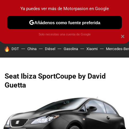
Ya puedes ver más de Motorpasion en Google
PRUEBAS
COCHES ELÉCTRICOS
OBSERVATORIO
F1
Añádenos como fuente preferida
Solo necesitas una cuenta de Google
×
HOY SE HABLA DE
DGT
China
Diésel
Gasolina
Xiaomi
Mercedes-Be
Seat Ibiza SportCoupe by David
Guetta