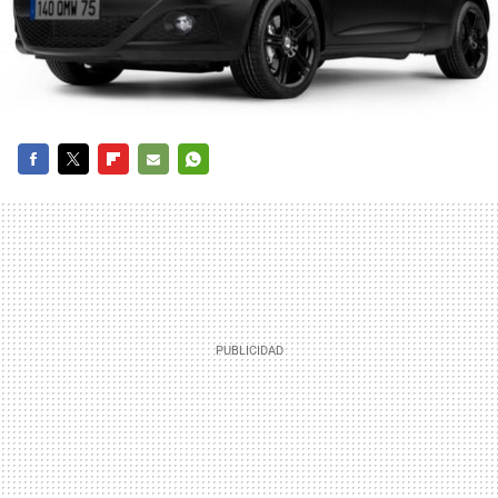
FACEBOOK
TWITTER
FLIPBOARD
E-
WHATSAPP
MAIL