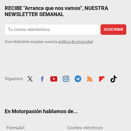
RECIBE "Arranca que nos vamos", NUESTRA
NEWSLETTER SEMANAL
SUSCRIBIR
Suscribiéndote aceptas nuestra
política de privacidad
Síguenos
Twit
Fac
Yout
Inst
Tele
RSS
Flip
Tikt
ter
ebo
ube
agra
gra
boar
ok
ok
m
m
d
En Motorpasión hablamos de...
Fórmula1
Coches eléctricos