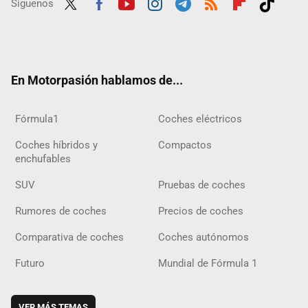
Síguenos
Twit
Fac
Yout
Inst
Tele
RSS
Flip
Tikt
ter
ebo
ube
agra
gra
boar
ok
ok
m
m
d
En Motorpasión hablamos de...
Fórmula1
Coches eléctricos
Coches híbridos y
Compactos
enchufables
SUV
Pruebas de coches
Rumores de coches
Precios de coches
Comparativa de coches
Coches autónomos
Futuro
Mundial de Fórmula 1
VER MÁS TEMAS