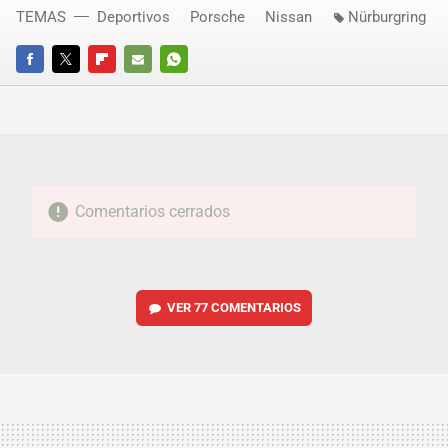
TEMAS
Deportivos
Porsche
Nissan
Nürburgring
FACEBOOK
TWITTER
FLIPBOARD
E-
WHATSAPP
MAIL
Comentarios cerrados
VER
77 COMENTARIOS