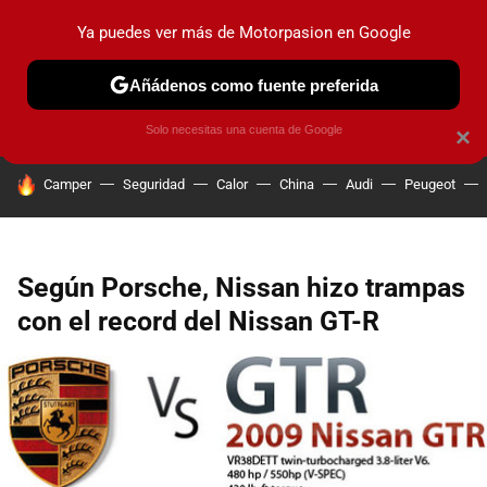
Ya puedes ver más de Motorpasion en Google
PRUEBAS
COCHES ELÉCTRICOS
OBSERVATORIO
F1
Añádenos como fuente preferida
Solo necesitas una cuenta de Google
×
HOY SE HABLA DE
Camper
Seguridad
Calor
China
Audi
Peugeot
Según Porsche, Nissan hizo trampas
con el record del Nissan GT-R