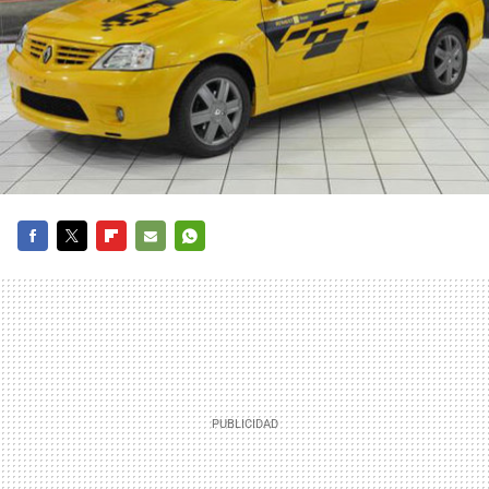
FACEBOOK
TWITTER
FLIPBOARD
E-
WHATSAPP
MAIL