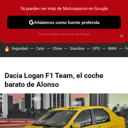
Ya puedes ver más de Motorpasion en Google
PRUEBAS
COCHES ELÉCTRICOS
OBSERVATORIO
F1
Añádenos como fuente preferida
Solo necesitas una cuenta de Google
×
HOY SE HABLA DE
Seguridad
Calor
China
Gasolina
GPS
BMW
F
Dacia Logan F1 Team, el coche
barato de Alonso