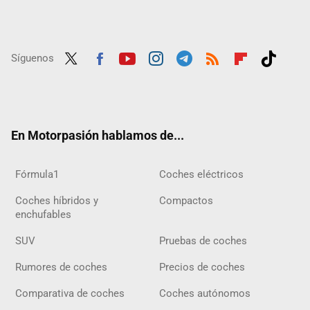
Síguenos
Twit
Fac
Yout
Inst
Tele
RSS
Flip
Tikt
ter
ebo
ube
agra
gra
boar
ok
ok
m
m
d
En Motorpasión hablamos de...
Fórmula1
Coches eléctricos
Coches híbridos y
Compactos
enchufables
SUV
Pruebas de coches
Rumores de coches
Precios de coches
Comparativa de coches
Coches autónomos