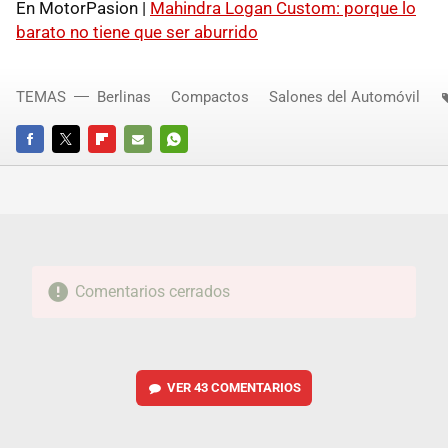
En MotorPasion |
Mahindra Logan Custom: porque lo
barato no tiene que ser aburrido
TEMAS
Berlinas
Compactos
Salones del Automóvil
FACEBOOK
TWITTER
FLIPBOARD
E-
WHATSAPP
MAIL
Comentarios cerrados
VER
43 COMENTARIOS