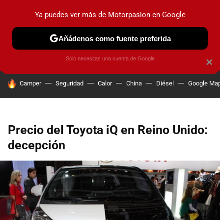
Ya puedes ver más de Motorpasion en Google
PRUEBAS
COCHES ELÉCTRICOS
OBSERVATORIO
F1
Añádenos como fuente preferida
Solo necesitas una cuenta de Google
×
HOY SE HABLA DE
Camper
Seguridad
Calor
China
Diésel
Google Ma
Precio del Toyota iQ en Reino Unido:
decepción