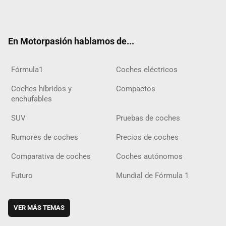
ter
ebo
ube
agra
gra
boar
ok
ok
m
m
d
En Motorpasión hablamos de...
Fórmula1
Coches eléctricos
Coches híbridos y
Compactos
enchufables
SUV
Pruebas de coches
Rumores de coches
Precios de coches
Comparativa de coches
Coches autónomos
Futuro
Mundial de Fórmula 1
VER MÁS TEMAS