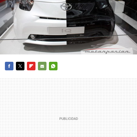
FACEBOOK
TWITTER
FLIPBOARD
E-
WHATSAPP
MAIL