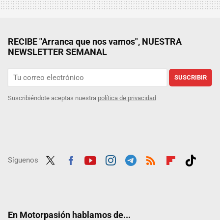
RECIBE "Arranca que nos vamos", NUESTRA
NEWSLETTER SEMANAL
SUSCRIBIR
Suscribiéndote aceptas nuestra
política de privacidad
Síguenos
Twit
Fac
Yout
Inst
Tele
RSS
Flip
Tikt
ter
ebo
ube
agra
gra
boar
ok
ok
m
m
d
En Motorpasión hablamos de...