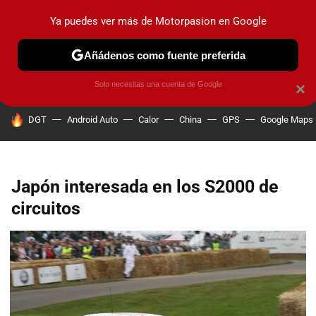
Ya puedes ver más de Motorpasion en Google
PRUEBAS
COCHES ELÉCTRICOS
OBSERVATORIO
F1
Añádenos como fuente preferida
Solo necesitas una cuenta de Google
×
HOY SE HABLA DE
DGT
Android Auto
Calor
China
GPS
Google Maps
Japón interesada en los S2000 de
circuitos