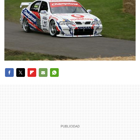
FACEBOOK
TWITTER
FLIPBOARD
E-
WHATSAPP
MAIL