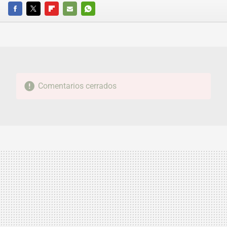
FACEBOOK
TWITTER
FLIPBOARD
E-
WHATSAPP
MAIL
Comentarios cerrados