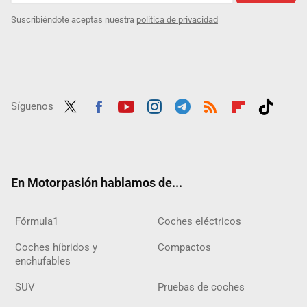
Suscribiéndote aceptas nuestra
política de privacidad
Síguenos
Twit
Fac
Yout
Inst
Tele
RSS
Flip
Tikt
ter
ebo
ube
agra
gra
boar
ok
ok
m
m
d
En Motorpasión hablamos de...
Fórmula1
Coches eléctricos
Coches híbridos y
Compactos
enchufables
SUV
Pruebas de coches