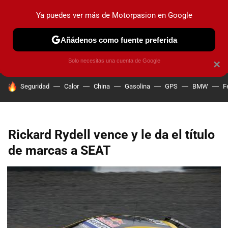
Ya puedes ver más de Motorpasion en Google
PRUEBAS
COCHES ELÉCTRICOS
OBSERVATORIO
F1
Añádenos como fuente preferida
Solo necesitas una cuenta de Google
×
HOY SE HABLA DE
Seguridad
Calor
China
Gasolina
GPS
BMW
F
Rickard Rydell vence y le da el título
de marcas a SEAT