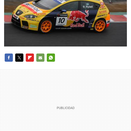
FACEBOOK
TWITTER
FLIPBOARD
E-
WHATSAPP
MAIL