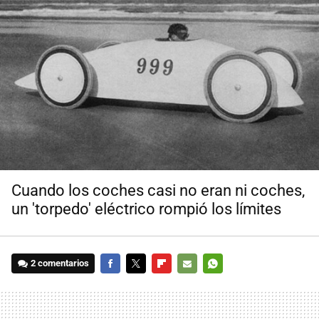
Cuando los coches casi no eran ni coches,
un 'torpedo' eléctrico rompió los límites
2 comentarios
FACEBOOK
TWITTER
FLIPBOARD
E-
WHATSAPP
MAIL