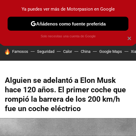
Ya puedes ver más de Motorpasion en Google
PRUEBAS
COCHES ELÉCTRICOS
OBSERVATORIO
F1
Añádenos como fuente preferida
Solo necesitas una cuenta de Google
×
HOY SE HABLA DE
Famosos
Seguridad
Calor
China
Google Maps
Xi
Alguien se adelantó a Elon Musk
hace 120 años. El primer coche que
rompió la barrera de los 200 km/h
fue un coche eléctrico