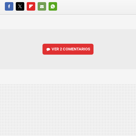
FACEBOOK
TWITTER
FLIPBOARD
E-
WHATSAPP
MAIL
VER
2 COMENTARIOS