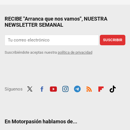
RECIBE "Arranca que nos vamos", NUESTRA
NEWSLETTER SEMANAL
SUSCRIBIR
Suscribiéndote aceptas nuestra
política de privacidad
Síguenos
Twit
Fac
Yout
Inst
Tele
RSS
Flip
Tikt
ter
ebo
ube
agra
gra
boar
ok
ok
m
m
d
En Motorpasión hablamos de...