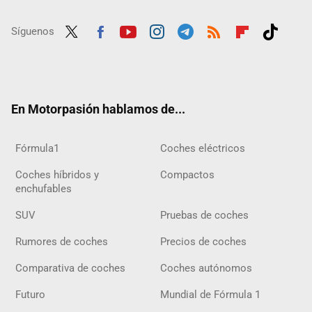
Síguenos
Twit
Fac
Yout
Inst
Tele
RSS
Flip
Tikt
ter
ebo
ube
agra
gra
boar
ok
ok
m
m
d
En Motorpasión hablamos de...
Fórmula1
Coches eléctricos
Coches híbridos y
Compactos
enchufables
SUV
Pruebas de coches
Rumores de coches
Precios de coches
Comparativa de coches
Coches autónomos
Futuro
Mundial de Fórmula 1