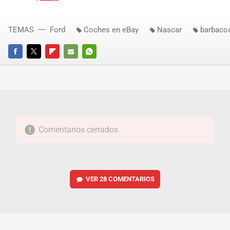
TEMAS
Ford
Coches en eBay
Nascar
barbaco
FACEBOOK
TWITTER
FLIPBOARD
E-
WHATSAPP
MAIL
Comentarios cerrados
VER
28 COMENTARIOS