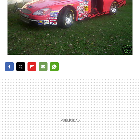
FACEBOOK
TWITTER
FLIPBOARD
E-
WHATSAPP
MAIL