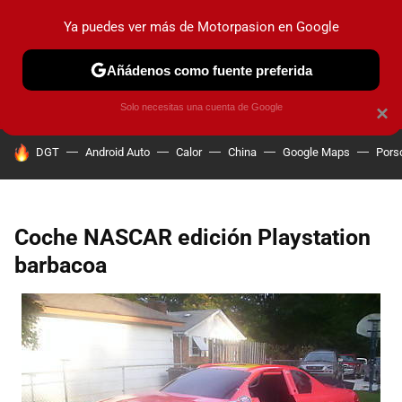
Ya puedes ver más de Motorpasion en Google
PRUEBAS
COCHES ELÉCTRICOS
OBSERVATORIO
F1
Añádenos como fuente preferida
Solo necesitas una cuenta de Google
×
HOY SE HABLA DE
DGT
Android Auto
Calor
China
Google Maps
Pors
Coche NASCAR edición Playstation
barbacoa