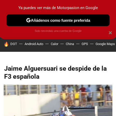
Ya puedes ver más de Motorpasion en Google
PRUEBAS
COCHES ELÉCTRICOS
OBSERVATORIO
F1
Añádenos como fuente preferida
Solo necesitas una cuenta de Google
×
HOY SE HABLA DE
DGT
Android Auto
Calor
China
GPS
Google Maps
Jaime Alguersuari se despide de la
F3 española