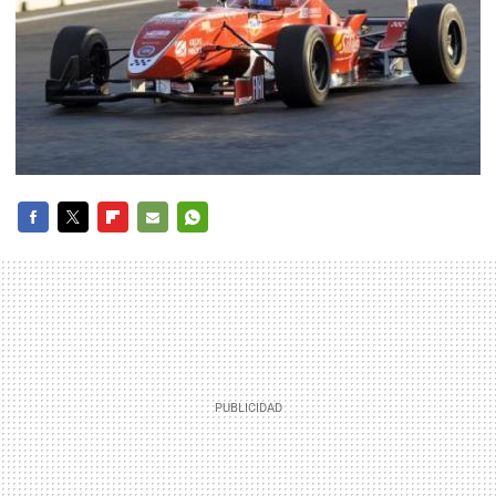
FACEBOOK
TWITTER
FLIPBOARD
E-
WHATSAPP
MAIL