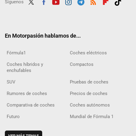
Síguenos
Twit
Fac
Yout
Inst
Tele
RSS
Flip
Tikt
ter
ebo
ube
agra
gra
boar
ok
ok
m
m
d
En Motorpasión hablamos de...
Fórmula1
Coches eléctricos
Coches híbridos y
Compactos
enchufables
SUV
Pruebas de coches
Rumores de coches
Precios de coches
Comparativa de coches
Coches autónomos
Futuro
Mundial de Fórmula 1
VER MÁS TEMAS