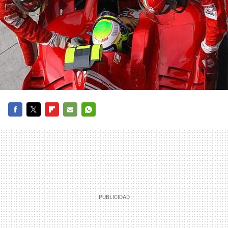
FACEBOOK
TWITTER
FLIPBOARD
E-
WHATSAPP
MAIL