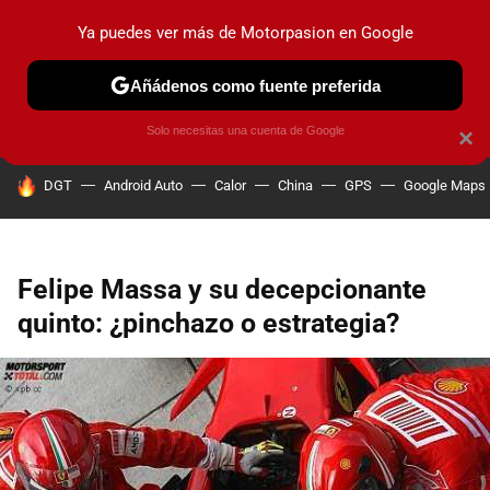
Ya puedes ver más de Motorpasion en Google
PRUEBAS
COCHES ELÉCTRICOS
OBSERVATORIO
F1
Añádenos como fuente preferida
Solo necesitas una cuenta de Google
×
HOY SE HABLA DE
DGT
Android Auto
Calor
China
GPS
Google Maps
Felipe Massa y su decepcionante
quinto: ¿pinchazo o estrategia?