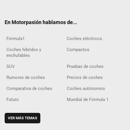
ter
ebo
ube
agra
gra
boar
ok
ok
m
m
d
En Motorpasión hablamos de...
Fórmula1
Coches eléctricos
Coches híbridos y
Compactos
enchufables
SUV
Pruebas de coches
Rumores de coches
Precios de coches
Comparativa de coches
Coches autónomos
Futuro
Mundial de Fórmula 1
VER MÁS TEMAS