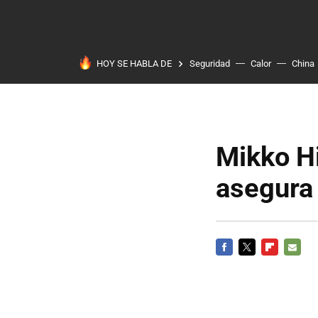
HOY SE HABLA DE
Seguridad
Calor
China
Mikko H
asegura
FACEBOOK
TWITTER
FLIPBOARD
E-
MAIL