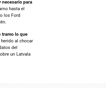
 y necesario para
ramo hasta el
to los Ford
oën.
o tramo lo que
 herido al chocar
datos del
sobre un Latvala