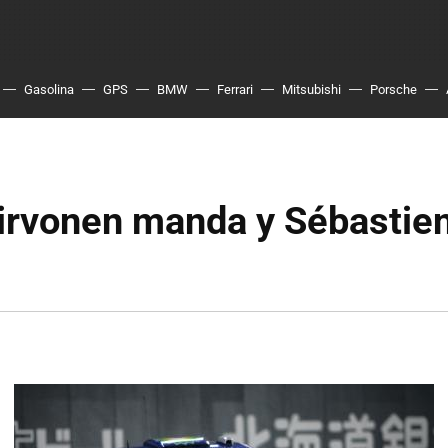
Gasolina
GPS
BMW
Ferrari
Mitsubishi
Porsche
irvonen manda y Sébastie