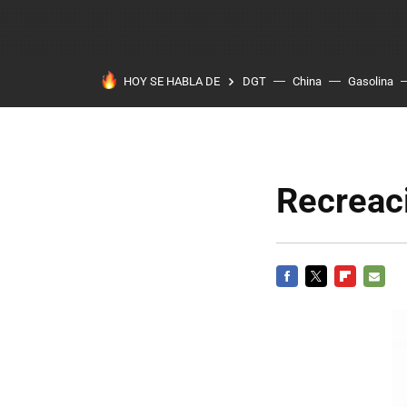
HOY SE HABLA DE
DGT
China
Gasolina
Recreac
FACEBOOK
TWITTER
FLIPBOARD
E-
MAIL