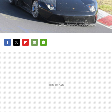
FACEBOOK
TWITTER
FLIPBOARD
E-
WHATSAPP
MAIL