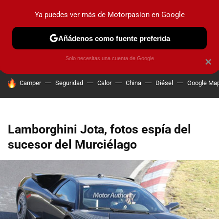
Ya puedes ver más de Motorpasion en Google
PRUEBAS
COCHES ELÉCTRICOS
OBSERVATORIO
F1
Añádenos como fuente preferida
Solo necesitas una cuenta de Google
×
HOY SE HABLA DE
Camper
Seguridad
Calor
China
Diésel
Google Ma
Lamborghini Jota, fotos espía del
sucesor del Murciélago