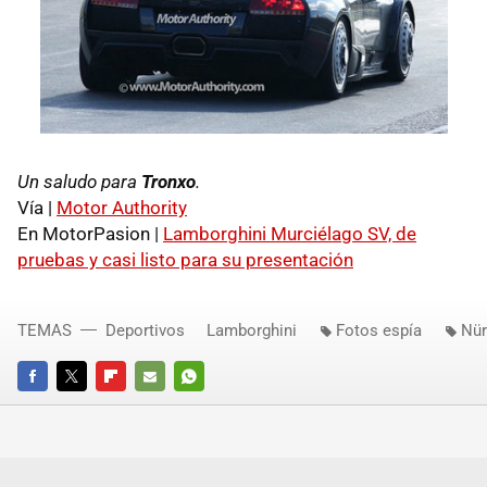
Un saludo para
Tronxo
.
Vía |
Motor Authority
En MotorPasion |
Lamborghini Murciélago SV, de
pruebas y casi listo para su presentación
TEMAS
Deportivos
Lamborghini
Fotos espía
Nür
FACEBOOK
TWITTER
FLIPBOARD
E-
WHATSAPP
MAIL