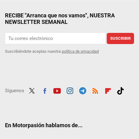
RECIBE "Arranca que nos vamos", NUESTRA
NEWSLETTER SEMANAL
SUSCRIBIR
Suscribiéndote aceptas nuestra
política de privacidad
Síguenos
Twit
Fac
Yout
Inst
Tele
RSS
Flip
Tikt
ter
ebo
ube
agra
gra
boar
ok
ok
m
m
d
En Motorpasión hablamos de...