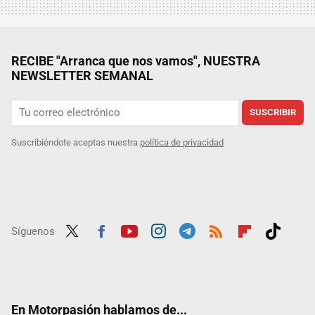
RECIBE "Arranca que nos vamos", NUESTRA
NEWSLETTER SEMANAL
SUSCRIBIR
Suscribiéndote aceptas nuestra
política de privacidad
Síguenos
Twit
Fac
Yout
Inst
Tele
RSS
Flip
Tikt
ter
ebo
ube
agra
gra
boar
ok
ok
m
m
d
En Motorpasión hablamos de...