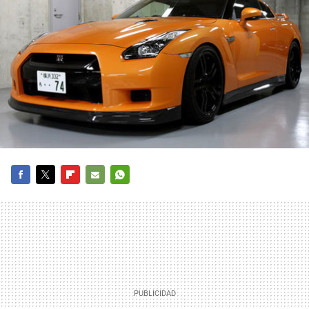
FACEBOOK
TWITTER
FLIPBOARD
E-
WHATSAPP
MAIL