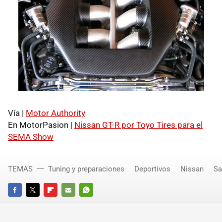
Vía |
Motor Authority
En MotorPasion |
Nissan GT-R por Toyo Tires para el
SEMA Show
TEMAS
Tuning y preparaciones
Deportivos
Nissan
Sa
FACEBOOK
TWITTER
FLIPBOARD
E-
WHATSAPP
MAIL