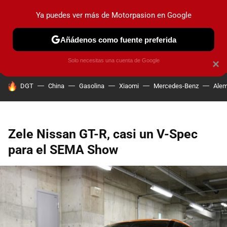
Ya puedes ver más de Motorpasion en Google
PRUEBAS
COCHES ELÉCTRICOS
OBSERVATORIO
F1
Añádenos como fuente preferida
Solo necesitas una cuenta de Google
×
HOY SE HABLA DE
DGT
China
Gasolina
Xiaomi
Mercedes-Benz
Alem
Zele Nissan GT-R, casi un V-Spec
para el SEMA Show