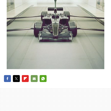
FACEBOOK
TWITTER
FLIPBOARD
E-
WHATSAPP
MAIL