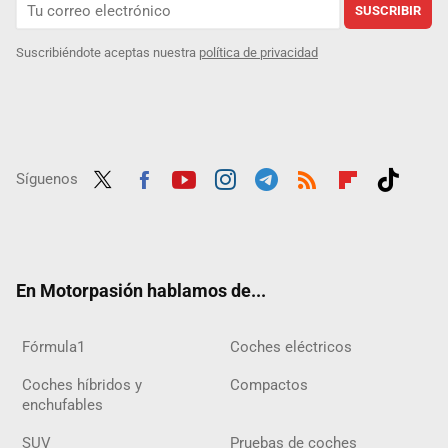
SUSCRIBIR
Suscribiéndote aceptas nuestra
política de privacidad
Síguenos
Twit
Fac
Yout
Inst
Tele
RSS
Flip
Tikt
ter
ebo
ube
agra
gra
boar
ok
ok
m
m
d
En Motorpasión hablamos de...
Fórmula1
Coches eléctricos
Coches híbridos y
Compactos
enchufables
SUV
Pruebas de coches