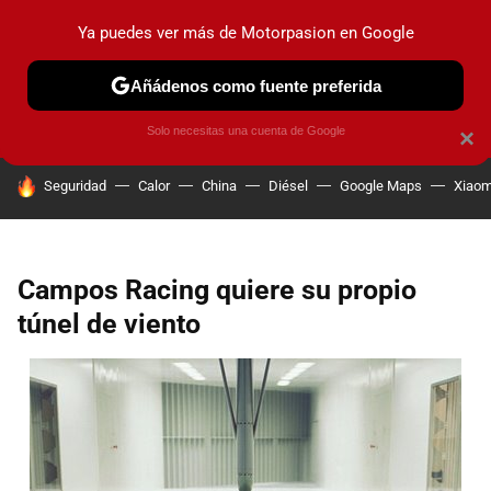
Ya puedes ver más de Motorpasion en Google
PRUEBAS
COCHES ELÉCTRICOS
OBSERVATORIO
F1
Añádenos como fuente preferida
Solo necesitas una cuenta de Google
×
HOY SE HABLA DE
Seguridad
Calor
China
Diésel
Google Maps
Xiaom
Campos Racing quiere su propio
túnel de viento