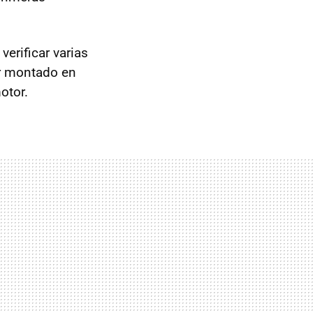
erificar varias
r montado en
otor.