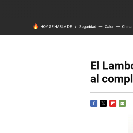
HOY SE HABLA DE
Seguridad
Calor
China
El Lambo
al compl
FACEBOOK
TWITTER
FLIPBOARD
E-
MAIL