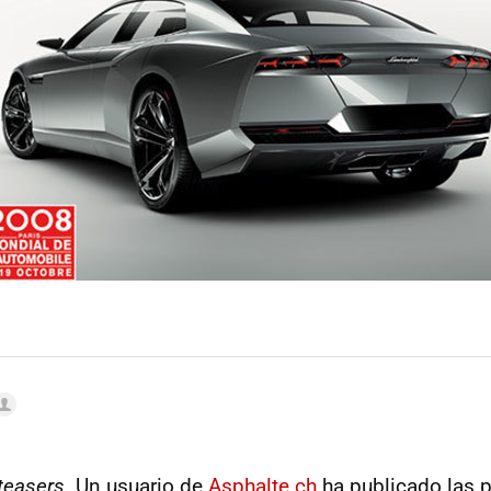
teasers
. Un usuario de
Asphalte.ch
ha publicado las 