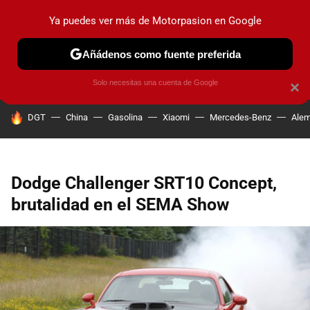
Ya puedes ver más de Motorpasion en Google
PRUEBAS
COCHES ELÉCTRICOS
OBSERVATORIO
F1
Añádenos como fuente preferida
Solo necesitas una cuenta de Google
×
HOY SE HABLA DE
DGT
China
Gasolina
Xiaomi
Mercedes-Benz
Alem
Dodge Challenger SRT10 Concept,
brutalidad en el SEMA Show