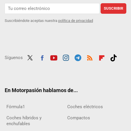
SUSCRIBIR
Suscribiéndote aceptas nuestra
política de privacidad
Síguenos
Twit
Fac
Yout
Inst
Tele
RSS
Flip
Tikt
ter
ebo
ube
agra
gra
boar
ok
ok
m
m
d
En Motorpasión hablamos de...
Fórmula1
Coches eléctricos
Coches híbridos y
Compactos
enchufables