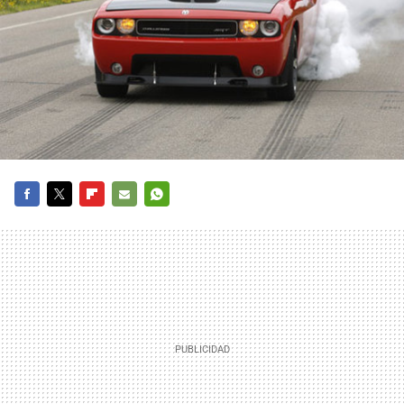
FACEBOOK
TWITTER
FLIPBOARD
E-
WHATSAPP
MAIL