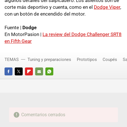
algunos detalles del salpicadero. Los asientos son de
corte más deportivo y cuenta, como en el
Dodge Viper
,
con un botón de encendido del motor.
Fuente |
Dodge
En MotorPasion |
La review del Dodge Challenger SRT8
en Fifth Gear
TEMAS
Tuning y preparaciones
Prototipos
Coupés
Sa
FACEBOOK
TWITTER
FLIPBOARD
E-
WHATSAPP
MAIL
Comentarios cerrados