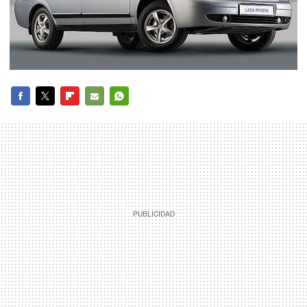
FACEBOOK
TWITTER
FLIPBOARD
E-
WHATSAPP
MAIL