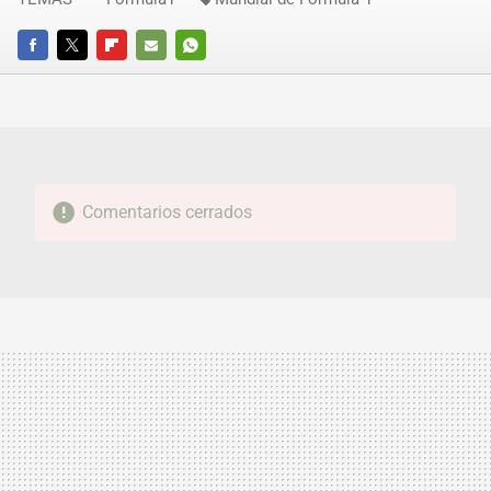
FACEBOOK
TWITTER
FLIPBOARD
E-
WHATSAPP
MAIL
Comentarios cerrados