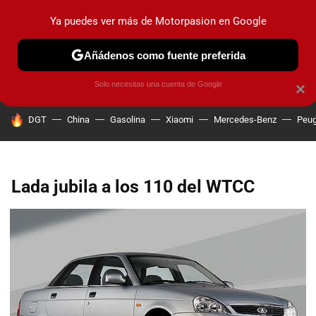
Ya puedes ver más de Motorpasion en Google
PRUEBAS
COCHES ELÉCTRICOS
OBSERVATORIO
F1
Añádenos como fuente preferida
Solo necesitas una cuenta de Google
×
HOY SE HABLA DE
DGT
China
Gasolina
Xiaomi
Mercedes-Benz
Peug
Lada jubila a los 110 del WTCC