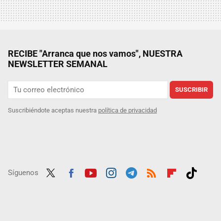
RECIBE "Arranca que nos vamos", NUESTRA
NEWSLETTER SEMANAL
SUSCRIBIR
Suscribiéndote aceptas nuestra
política de privacidad
Síguenos
Twit
Fac
Yout
Inst
Tele
RSS
Flip
Tikt
ter
ebo
ube
agra
gra
boar
ok
ok
m
m
d