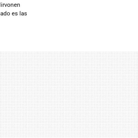
irvonen
cado es las