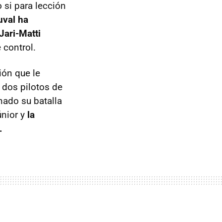
 si para lección
uval ha
Jari-Matti
 control.
ión que le
 dos pilotos de
nado su batalla
únior y
la
.