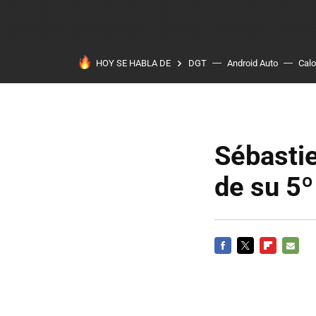
HOY SE HABLA DE
DGT
Android Auto
Calo
Sébastie
de su 5º
FACEBOOK
TWITTER
FLIPBOARD
E-
MAIL