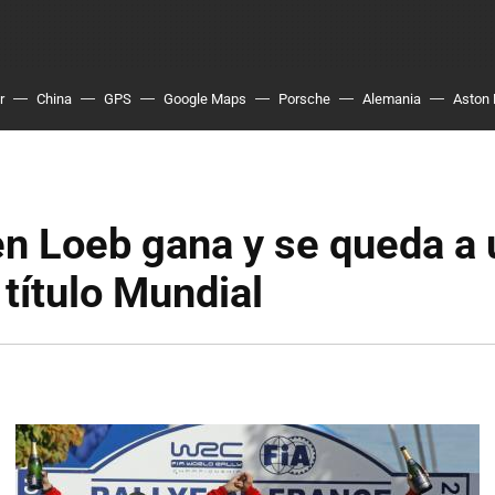
r
China
GPS
Google Maps
Porsche
Alemania
Aston 
n Loeb gana y se queda a 
 título Mundial