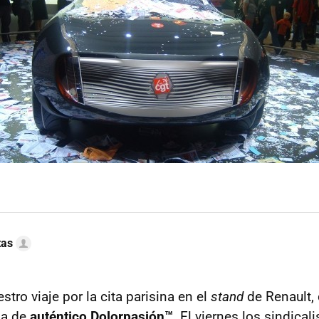
tas
ro viaje por la cita parisina en el
stand
de Renault,
da de
auténtico Dolorpasión™
. El viernes los sindical