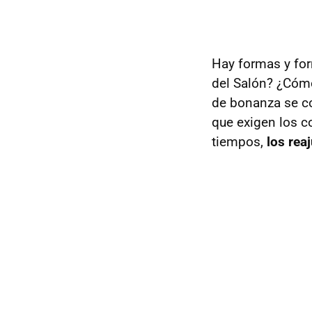
Hay formas y for
del Salón? ¿Cómo
de bonanza se co
que exigen los c
tiempos,
los rea