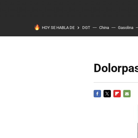
HOY SE HABLA DE
DGT
China
Gasolina
Dolorpas
FACEBOOK
TWITTER
FLIPBOARD
E-
MAIL