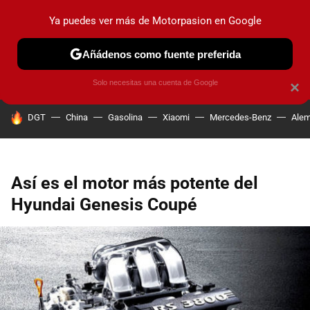
Ya puedes ver más de Motorpasion en Google
PRUEBAS
COCHES ELÉCTRICOS
OBSERVATORIO
F1
Añádenos como fuente preferida
Solo necesitas una cuenta de Google
×
HOY SE HABLA DE
DGT
China
Gasolina
Xiaomi
Mercedes-Benz
Alem
Así es el motor más potente del
Hyundai Genesis Coupé