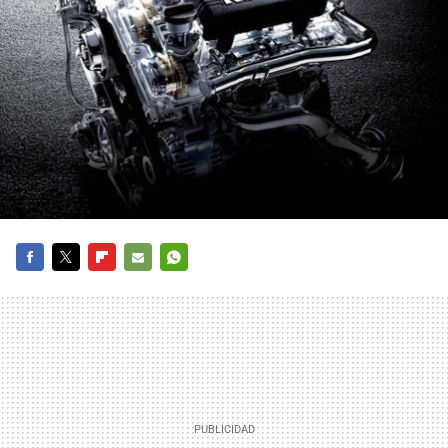
FACEBOOK
TWITTER
FLIPBOARD
E-
WHATSAPP
MAIL