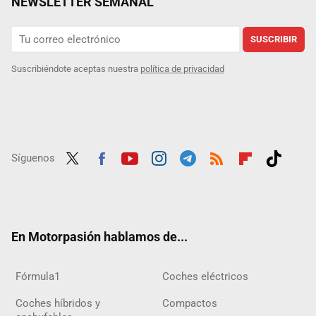
NEWSLETTER SEMANAL
SUSCRIBIR
Suscribiéndote aceptas nuestra
política de privacidad
Síguenos
Twit
Fac
Yout
Inst
Tele
RSS
Flip
Tikt
ter
ebo
ube
agra
gra
boar
ok
ok
m
m
d
En Motorpasión hablamos de...
Fórmula1
Coches eléctricos
Coches híbridos y
Compactos