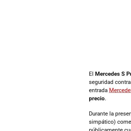
El
Mercedes S P
seguridad contra
entrada
Mercede
precio
.
Durante la prese
simpático) comen
públicamente cuál