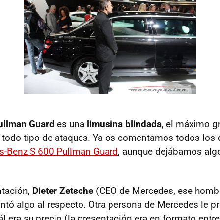
ullman Guard
es una
limusina blindada
, el máximo gr
 todo tipo de ataques. Ya os comentamos todos los d
s-Benz S 600 Pullman Guard
, aunque dejábamos algo
ntación,
Dieter Zetsche
(CEO de Mercedes, ese hombr
tó algo al respecto. Otra persona de Mercedes le p
 era su precio (la presentación era en formato entrev