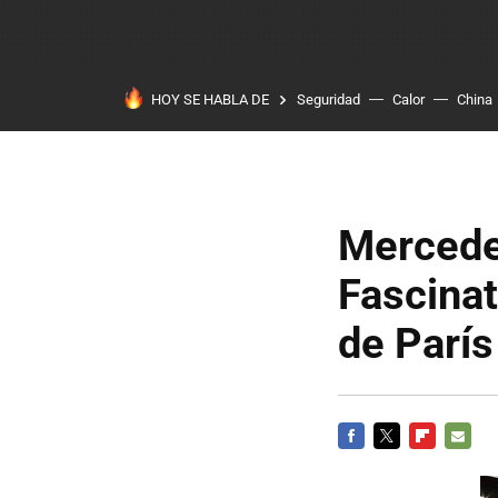
HOY SE HABLA DE
Seguridad
Calor
China
Mercede
Fascinat
de París
FACEBOOK
TWITTER
FLIPBOARD
E-
MAIL