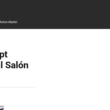
Aston Martin
pt
l Salón