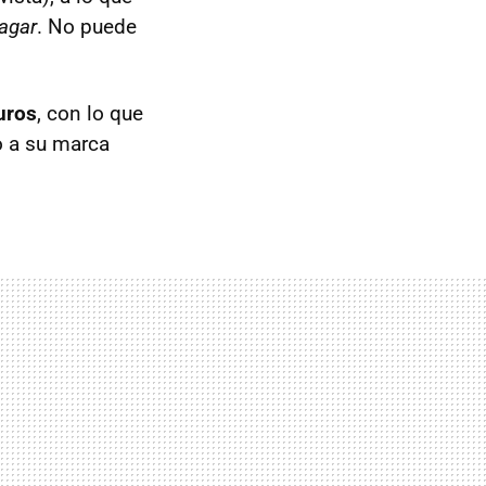
pagar
. No puede
uros
, con lo que
o a su marca