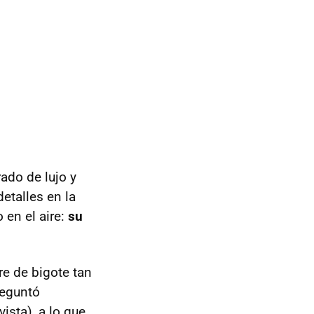
ado de lujo y
etalles en la
 en el aire:
su
e de bigote tan
reguntó
ista), a lo que