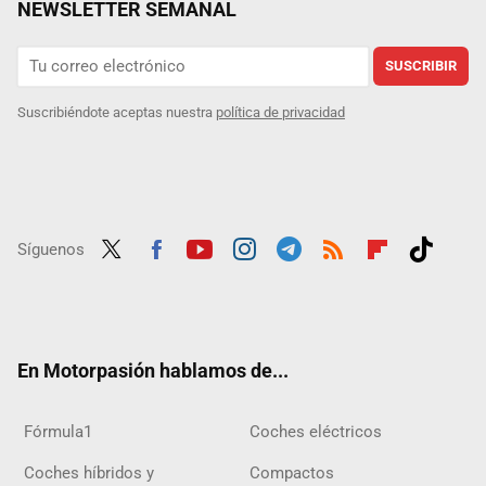
NEWSLETTER SEMANAL
SUSCRIBIR
Suscribiéndote aceptas nuestra
política de privacidad
Síguenos
Twit
Fac
Yout
Inst
Tele
RSS
Flip
Tikt
ter
ebo
ube
agra
gra
boar
ok
ok
m
m
d
En Motorpasión hablamos de...
Fórmula1
Coches eléctricos
Coches híbridos y
Compactos