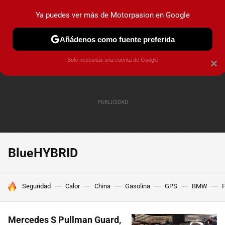
Ya puedes ver más de Motorpasion en Google
PRUEBAS
COCHES ELÉCTRICOS
OBSERVATORIO
F1
Añádenos como fuente preferida
Solo necesitas una cuenta de Google
×
BlueHYBRID
HOY SE HABLA DE
Seguridad
Calor
China
Gasolina
GPS
BMW
F
Mercedes S Pullman Guard,