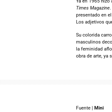
Ya en 1965 hizo 
Times Magazine
.
presentado en e
Los adjetivos qu
Su colorida carr
masculinos decor
la feminidad afl
obra de arte, ya
Fuente |
Mini