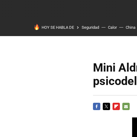
HOY SE HABLA DE
Seguridad
Calor
China
Mini Ald
psicodel
FACEBOOK
TWITTER
FLIPBOARD
E-
MAIL