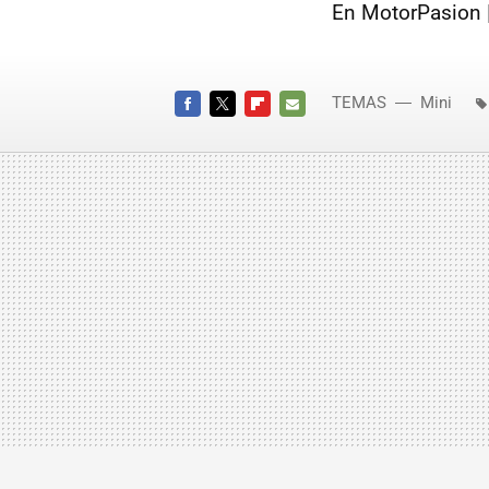
En MotorPasion 
TEMAS
Mini
FACEBOOK
TWITTER
FLIPBOARD
E-
MAIL