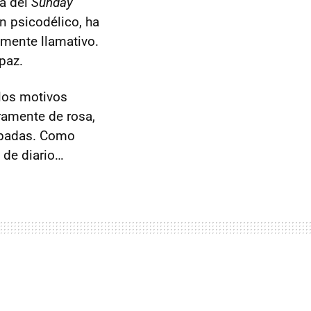
da del
Sunday
n psicodélico, ha
mente llamativo.
paz.
 los motivos
eramente de rosa,
mpadas. Como
 de diario…