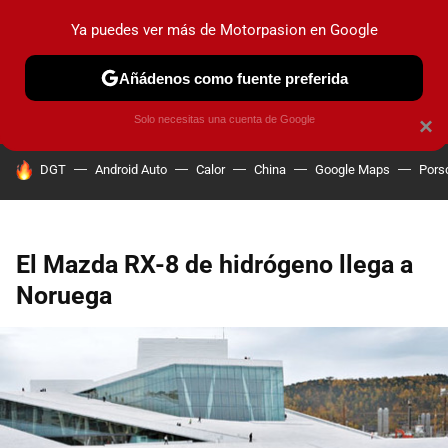
Ya puedes ver más de Motorpasion en Google
PRUEBAS
COCHES ELÉCTRICOS
OBSERVATORIO
F1
Añádenos como fuente preferida
Solo necesitas una cuenta de Google
×
HOY SE HABLA DE
DGT
Android Auto
Calor
China
Google Maps
Pors
El Mazda RX-8 de hidrógeno llega a
Noruega