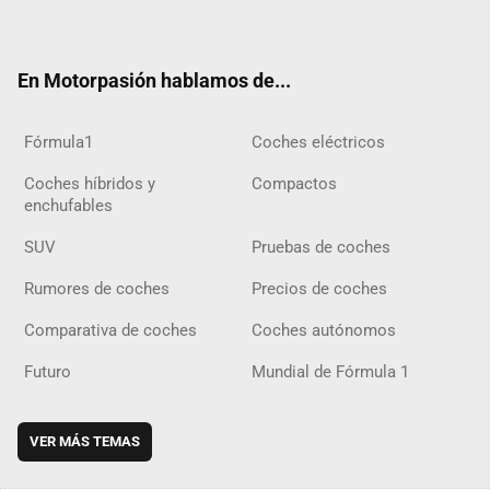
ter
ebo
ube
agra
gra
boar
ok
ok
m
m
d
En Motorpasión hablamos de...
Fórmula1
Coches eléctricos
Coches híbridos y
Compactos
enchufables
SUV
Pruebas de coches
Rumores de coches
Precios de coches
Comparativa de coches
Coches autónomos
Futuro
Mundial de Fórmula 1
VER MÁS TEMAS