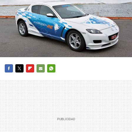
FACEBOOK
TWITTER
FLIPBOARD
E-
WHATSAPP
MAIL