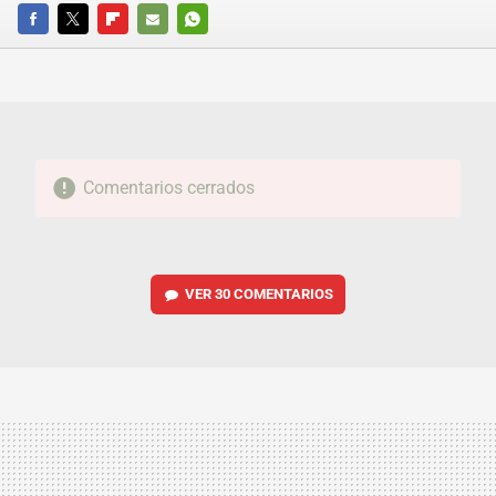
FACEBOOK
TWITTER
FLIPBOARD
E-
WHATSAPP
MAIL
Comentarios cerrados
VER
30 COMENTARIOS