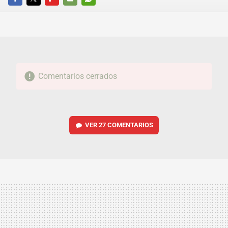
FACEBOOK
TWITTER
FLIPBOARD
E-
WHATSAPP
MAIL
Comentarios cerrados
VER
27 COMENTARIOS