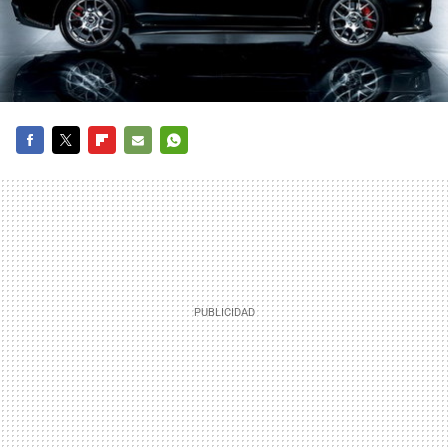
FACEBOOK
TWITTER
FLIPBOARD
E-
WHATSAPP
MAIL