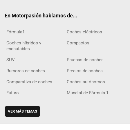
ter
ebo
ube
agra
gra
boar
ok
ok
m
m
d
En Motorpasión hablamos de...
Fórmula1
Coches eléctricos
Coches híbridos y
Compactos
enchufables
SUV
Pruebas de coches
Rumores de coches
Precios de coches
Comparativa de coches
Coches autónomos
Futuro
Mundial de Fórmula 1
VER MÁS TEMAS