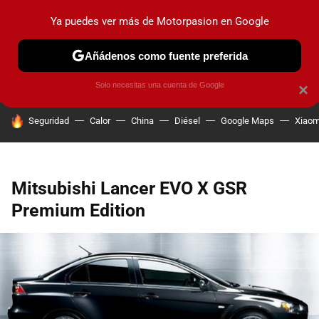
Ya puedes ver más de Motorpasion en Google
PRUEBAS
COCHES ELÉCTRICOS
OBSERVATORIO
F1
Añádenos como fuente preferida
Solo necesitas una cuenta de Google
×
HOY SE HABLA DE
Seguridad
Calor
China
Diésel
Google Maps
Xiaom
Mitsubishi Lancer EVO X GSR
Premium Edition