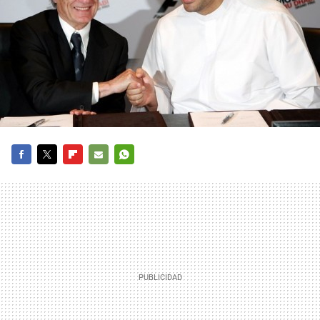
FACEBOOK
TWITTER
FLIPBOARD
E-
WHATSAPP
MAIL