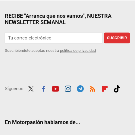
RECIBE "Arranca que nos vamos", NUESTRA
NEWSLETTER SEMANAL
SUSCRIBIR
Suscribiéndote aceptas nuestra
política de privacidad
Síguenos
Twit
Fac
Yout
Inst
Tele
RSS
Flip
Tikt
ter
ebo
ube
agra
gra
boar
ok
ok
m
m
d
En Motorpasión hablamos de...