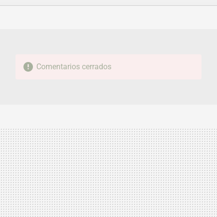
FACEBOOK
TWITTER
FLIPBOARD
E-
WHATSAPP
MAIL
Comentarios cerrados