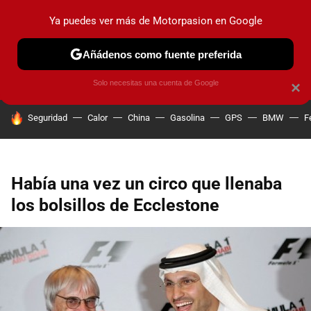
Ya puedes ver más de Motorpasion en Google
PRUEBAS
COCHES ELÉCTRICOS
OBSERVATORIO
F1
Añádenos como fuente preferida
Solo necesitas una cuenta de Google
×
HOY SE HABLA DE
Seguridad
Calor
China
Gasolina
GPS
BMW
F
Había una vez un circo que llenaba
los bolsillos de Ecclestone