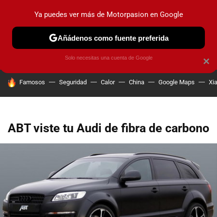
Ya puedes ver más de Motorpasion en Google
PRUEBAS
COCHES ELÉCTRICOS
OBSERVATORIO
F1
Añádenos como fuente preferida
Solo necesitas una cuenta de Google
×
HOY SE HABLA DE
Famosos
Seguridad
Calor
China
Google Maps
Xi
ABT viste tu Audi de fibra de carbono