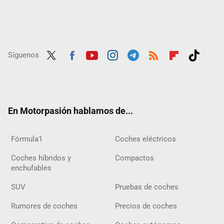
Síguenos
Twit
Fac
Yout
Inst
Tele
RSS
Flip
Tikt
ter
ebo
ube
agra
gra
boar
ok
ok
m
m
d
En Motorpasión hablamos de...
Fórmula1
Coches eléctricos
Coches híbridos y
Compactos
enchufables
SUV
Pruebas de coches
Rumores de coches
Precios de coches