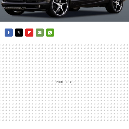
FACEBOOK
TWITTER
FLIPBOARD
E-
WHATSAPP
MAIL