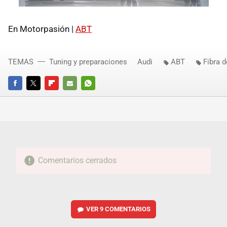
En Motorpasión |
ABT
TEMAS
Tuning y preparaciones
Audi
ABT
Fibra 
FACEBOOK
TWITTER
FLIPBOARD
E-
WHATSAPP
MAIL
Comentarios cerrados
VER
9 COMENTARIOS